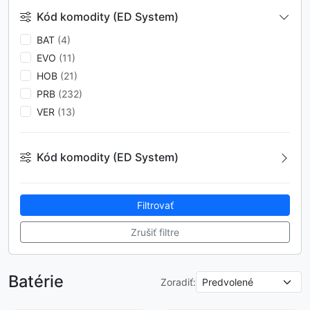
Kód komodity (ED System)
BAT
(4)
EVO
(11)
HOB
(21)
PRB
(232)
VER
(13)
Kód komodity (ED System)
BAT
(4)
EVO
(11)
Filtrovať
HOB
(21)
Zrušiť filtre
PRB
(232)
VER
(13)
Batérie
Zoradiť: