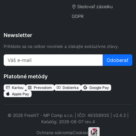
Sledovať zásielku
GDPR
Newsletter
Prihláste sa na odber noviniek a získajte exkluzívne zľavy.
Odoberať
Platobné metódy
Kartou
Prevodom
Dobierka
Google Pay
Apple Pay
© 2026 FreshIT - MP Comp s.r.o. | IČO: 46358935 | v2.4.3 |
Katalóg: 2026-08-07 rev.4
Ochrana súkromia
Cookies