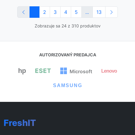
1
2
3
4
5
...
13
Zobrazuje sa 24 z 310 produktov
AUTORIZOVANÝ PREDAJCA
hp
ESET
Lenovo
Microsoft
SAMSUNG
FreshIT