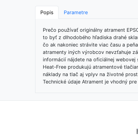
Popis
Parametre
Prečo používať originálny atrament EPS
to byť z dlhodobého hľadiska drahé skla
čo ak nakoniec strávite viac času a peň
atramenty iných výrobcov nevzťahuje zár
informácií nájdete na oficiálnej webove
Heat-Free produkujú atramentové tlačia
náklady na tlač aj vplyv na životné pro
Technické údaje Atrament je vhodný pr