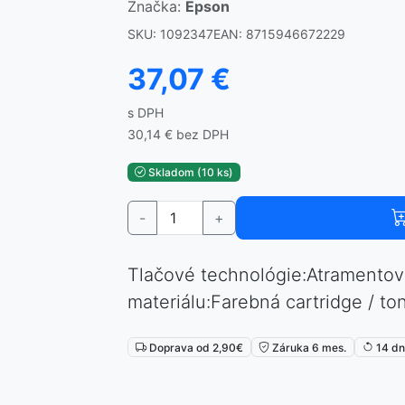
Značka:
Epson
SKU: 1092347
EAN: 8715946672229
37,07 €
s DPH
30,14 € bez DPH
Skladom (10 ks)
-
+
Tlačové technológie:Atramentov
materiálu:Farebná cartridge / to
Doprava od 2,90€
Záruka 6 mes.
14 dní
⏳