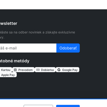
wsletter
hláste sa na odber noviniek a získajte exkluzívne
vy.
Odoberať
atobné metódy
Kartou
Prevodom
Dobierka
Google Pay
Apple Pay