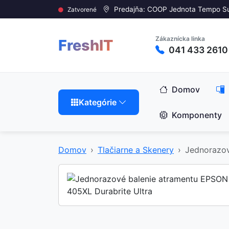
Predajňa: COOP Jednota Tempo S
Zatvorené
Zákaznícka linka
FreshIT
041 433 2610
Domov
Kategórie
Komponenty
Domov
Tlačiarne a Skenery
Jednorazov