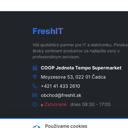
FreshIT
Váš spoľahlivý partner pre IT a elektroniku. Ponúk
široký sortiment produktov za najlepšie ceny s
profesionálnym servisom.
COOP Jednota Tempo Supermarket
Moyzesova 53, 022 01 Čadca
+421 41 433 2610
obchod@freshit.sk
Zatvorené
dnes 08:30 - 17:00
Používame cookies
© 2026 FreshIT - MP Comp s.r.o. | IČO: 46358935 