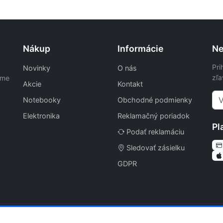
Nákup
Informácie
Ne
Pri
Novinky
O nás
zľa
ame
Akcie
Kontakt
Notebooky
Obchodné podmienky
Elektronika
Reklamačný poriadok
Pl
Podať reklamáciu
Sledovať zásielku
GDPR
| v2.4.3 | Katalóg: 2026-08-07