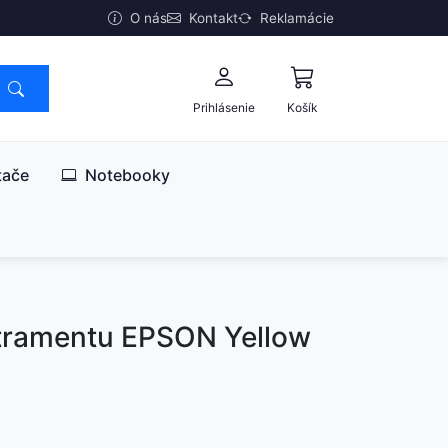
O nás
Kontakt
Reklamácie
Prihlásenie
Košík
tače
Notebooky
atramentu EPSON Yellow