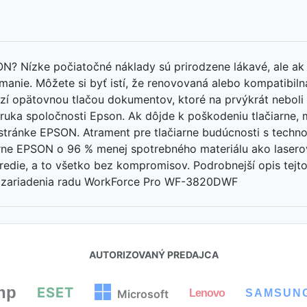
ON? Nízke počiatočné náklady sú prirodzene lákavé, ale a
manie. Môžete si byť istí, že renovovaná alebo kompatibi
azí opätovnou tlačou dokumentov, ktoré na prvýkrát neboli
uka spoločnosti Epson. Ak dôjde k poškodeniu tlačiarne, m
j stránke EPSON. Atrament pre tlačiarne budúcnosti s tech
rne EPSON o 96 % menej spotrebného materiálu ako lasero
stredie, a to všetko bez kompromisov. Podrobnejší opis tej
e zariadenia radu WorkForce Pro WF-3820DWF
AUTORIZOVANÝ PREDAJCA
hp
ESET
Lenovo
SAMSUN
Microsoft