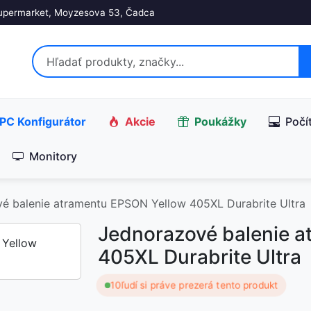
upermarket, Moyzesova 53, Čadca
PC Konfigurátor
Akcie
Poukážky
Počí
Monitory
é balenie atramentu EPSON Yellow 405XL Durabrite Ultra
Jednorazové balenie 
405XL Durabrite Ultra
10
ľudí si práve prezerá tento produkt