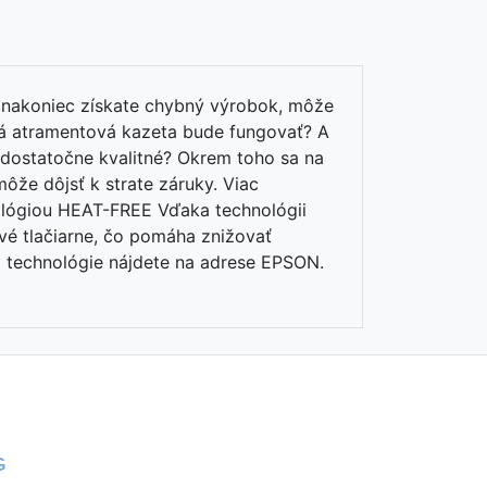
k nakoniec získate chybný výrobok, môže
lná atramentová kazeta bude fungovať? A
 dostatočne kvalitné? Okrem toho sa na
ôže dôjsť k strate záruky. Viac
nológiou HEAT-FREE Vďaka technológii
vé tlačiarne, čo pomáha znižovať
to technológie nájdete na adrese EPSON.
G