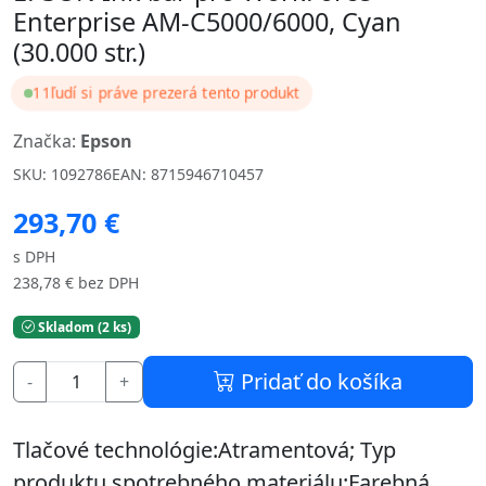
Enterprise AM-C5000/6000, Cyan
(30.000 str.)
11
ľudí si práve prezerá tento produkt
Značka:
Epson
SKU: 1092786
EAN: 8715946710457
293,70 €
s DPH
238,78 € bez DPH
Skladom (2 ks)
Pridať do košíka
-
+
Tlačové technológie:Atramentová; Typ
produktu spotrebného materiálu:Farebná