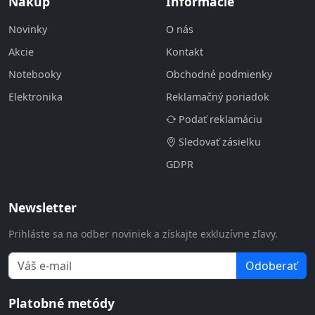
Nákup
Informácie
Novinky
O nás
Akcie
Kontakt
Notebooky
Obchodné podmienky
Elektronika
Reklamačný poriadok
Podať reklamáciu
Sledovať zásielku
GDPR
Newsletter
Prihláste sa na odber noviniek a získajte exkluzívne zľavy.
Odoberať
Platobné metódy