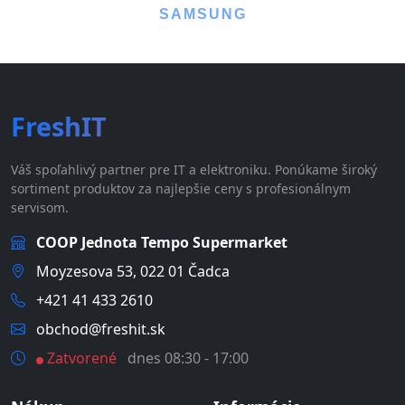
SAMSUNG
FreshIT
Váš spoľahlivý partner pre IT a elektroniku. Ponúkame široký
sortiment produktov za najlepšie ceny s profesionálnym
servisom.
COOP Jednota Tempo Supermarket
Moyzesova 53, 022 01 Čadca
+421 41 433 2610
obchod@freshit.sk
Zatvorené
dnes 08:30 - 17:00