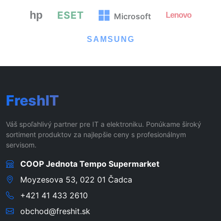
hp
ESET
Lenovo
Microsoft
SAMSUNG
FreshIT
Váš spoľahlivý partner pre IT a elektroniku. Ponúkame široký
sortiment produktov za najlepšie ceny s profesionálnym
servisom.
COOP Jednota Tempo Supermarket
Moyzesova 53, 022 01 Čadca
+421 41 433 2610
obchod@freshit.sk