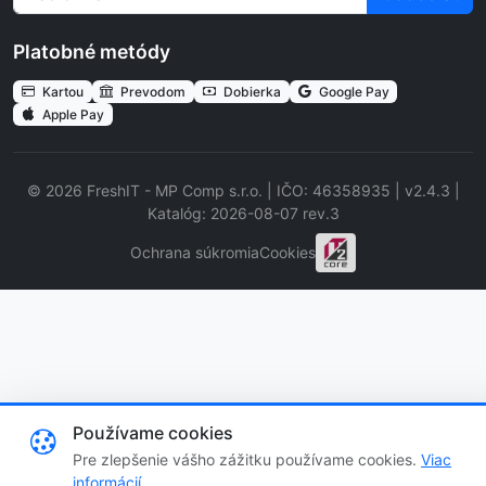
Platobné metódy
Kartou
Prevodom
Dobierka
Google Pay
Apple Pay
© 2026 FreshIT - MP Comp s.r.o. | IČO: 46358935 | v2.4.3 |
Katalóg: 2026-08-07 rev.3
Ochrana súkromia
Cookies
Používame cookies
Pre zlepšenie vášho zážitku používame cookies.
Viac
informácií