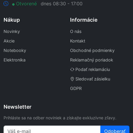
Otvorené
dnes 08:30 - 17:00
Nákup
Informácie
Novinky
O nás
Akcie
Kontakt
Notebooky
Obchodné podmienky
Elektronika
Reklamačný poriadok
Podať reklamáciu
Sledovať zásielku
GDPR
Newsletter
Prihláste sa na odber noviniek a získajte exkluzívne zľavy.
Odoberať