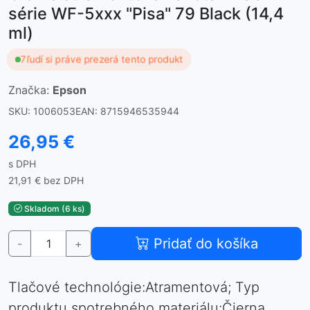
série WF-5xxx "Pisa" 79 Black (14,4
ml)
7
ľudí si práve prezerá tento produkt
Značka:
Epson
SKU: 1006053
EAN: 8715946535944
26,95 €
s DPH
21,91 € bez DPH
Skladom (6 ks)
Pridať do košíka
-
+
Tlačové technológie:Atramentová; Typ
produktu spotrebného materiálu:Čierna