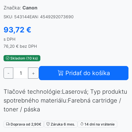
Značka:
Canon
SKU: 543144
EAN: 4549292073690
93,72 €
s DPH
76,20 € bez DPH
Skladom (10 ks)
Pridať do košíka
-
+
Tlačové technológie:Laserová; Typ produktu
spotrebného materiálu:Farebná cartridge /
toner / páska
Doprava od 2,90€
Záruka 6 mes.
14 dní na vrátenie