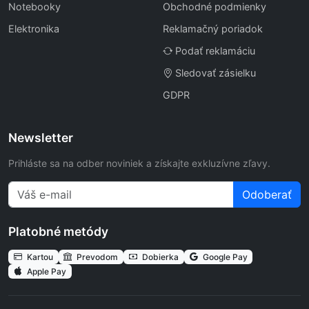
Notebooky
Obchodné podmienky
Elektronika
Reklamačný poriadok
Podať reklamáciu
Sledovať zásielku
GDPR
Newsletter
Prihláste sa na odber noviniek a získajte exkluzívne zľavy.
Odoberať
Platobné metódy
Kartou
Prevodom
Dobierka
Google Pay
Apple Pay