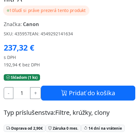
10
ľudí si práve prezerá tento produkt
Značka:
Canon
SKU: 435957
EAN: 4549292141634
237,32 €
s DPH
192,94 € bez DPH
Skladom (1 ks)
Pridať do košíka
-
+
Typ príslušenstva:Filtre, krúžky, clony
Doprava od 2,90€
Záruka 0 mes.
14 dní na vrátenie