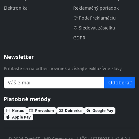
Elektronika
Reklamačný poriadok
Podať reklamáciu
Sledovať zásielku
GDPR
Newsletter
Prihláste sa na odber noviniek a získajte exkluzívne zľavy.
Odoberať
Platobné metódy
Kartou
Prevodom
Dobierka
Google Pay
Apple Pay
© 2026 FreshIT - MP Comp s.r.o. | IČO: 46358935 | v2.4.3 |