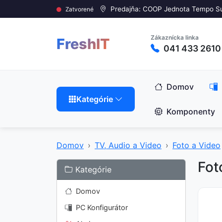
Predajňa: COOP Jednota Tempo S
Zatvorené
Zákaznícka linka
FreshIT
041 433 2610
Domov
Kategórie
Komponenty
Domov
TV, Audio a Video
Foto a Video
Fot
Kategórie
Domov
PC Konfigurátor