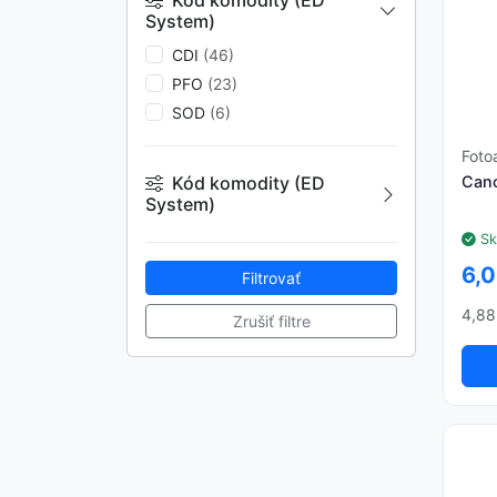
Kód komodity (ED
System)
CDI
(46)
PFO
(23)
SOD
(6)
Foto
Cano
Kód komodity (ED
System)
CDI
(46)
Sk
PFO
(23)
6,0
Filtrovať
SOD
(6)
4,88
Zrušiť filtre