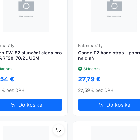
aparáty
Fotoaparáty
n EW-52 sluneční clona pro
Canon E2 hand strap - pop
5/RF28-70/2L USM
na dlaň
ladom
Skladom
,54 €
27,79 €
4 € bez DPH
22,59 € bez DPH
Do košíka
Do košíka