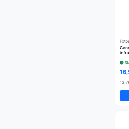
Foto
Cano
infra
Sk
16,
13,7