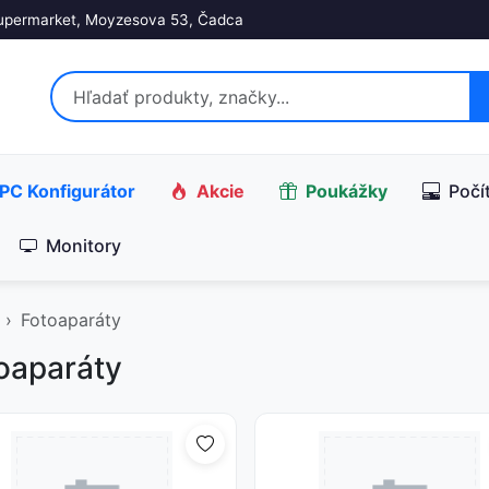
upermarket, Moyzesova 53, Čadca
PC Konfigurátor
Akcie
Poukážky
Počí
Monitory
Fotoaparáty
oaparáty