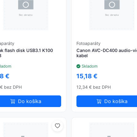
aparáty
Fotoaparáty
k flash disk USB3.1 K100
Canon AVC-DC400 audio-vi
B
kabel
ladom
Skladom
8 €
15,18 €
 € bez DPH
12,34 € bez DPH
Do košíka
Do košíka
⏳