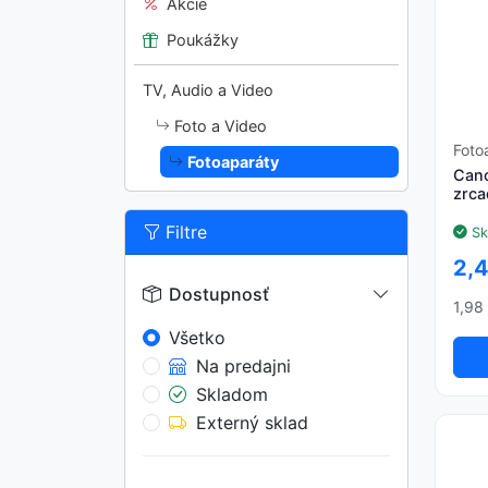
Akcie
Poukážky
TV, Audio a Video
Foto a Video
Foto
Fotoaparáty
Cano
zrca
Filtre
Sk
2,
Dostupnosť
1,98
Všetko
Na predajni
Skladom
Externý sklad