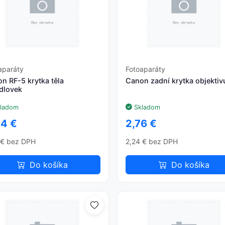
aparáty
Fotoaparáty
n RF-5 krytka těla
Canon zadní krytka objektiv
dlovek
ladom
Skladom
44 €
2,76 €
 € bez DPH
2,24 € bez DPH
Do košíka
Do košíka