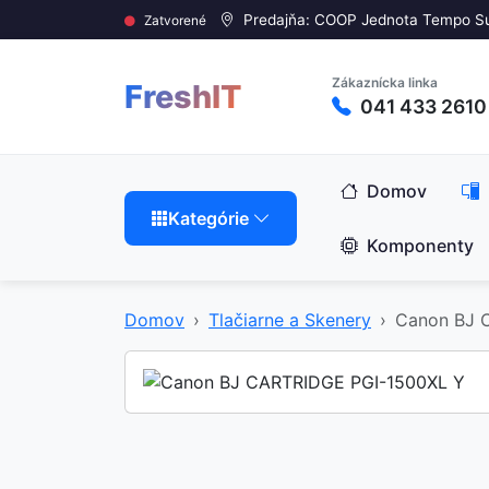
Predajňa: COOP Jednota Tempo S
Zatvorené
Zákaznícka linka
FreshIT
041 433 2610
Domov
Kategórie
Komponenty
Domov
Tlačiarne a Skenery
Canon BJ 