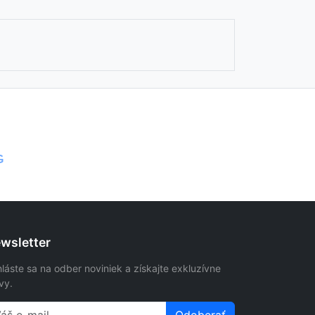
G
wsletter
hláste sa na odber noviniek a získajte exkluzívne
vy.