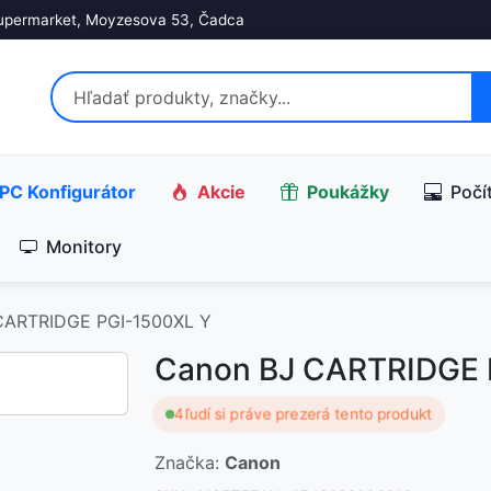
upermarket, Moyzesova 53, Čadca
PC Konfigurátor
Akcie
Poukážky
Počí
Monitory
CARTRIDGE PGI-1500XL Y
Canon BJ CARTRIDGE 
4
ľudí si práve prezerá tento produkt
Značka:
Canon