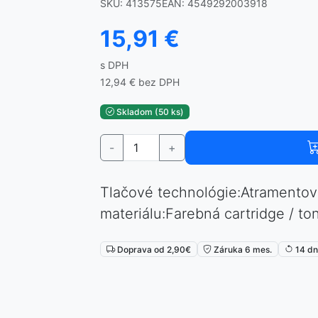
SKU: 413575
EAN: 4549292003918
15,91 €
s DPH
12,94 € bez DPH
Skladom (50 ks)
-
+
Tlačové technológie:Atramentov
materiálu:Farebná cartridge / to
⏳
Doprava od 2,90€
Záruka 6 mes.
14 dní