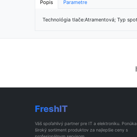
Popis
Parametre
Technológia tlače:Atramentová; Typ spo
FreshIT
Váš spoľahlivý partner pre IT a elektroniku. Ponúk
široký sortiment produktov za najlepšie ceny s
profesionálnym servisom.