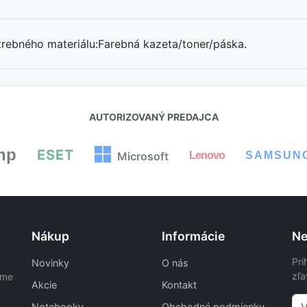
trebného materiálu:Farebná kazeta/toner/páska.
AUTORIZOVANÝ PREDAJCA
hp
ESET
Lenovo
SAMSUN
Microsoft
Nákup
Informácie
Ne
Pri
Novinky
O nás
zľa
ame
Akcie
Kontakt
Notebooky
Obchodné podmienky