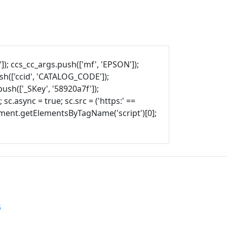
]); ccs_cc_args.push(['mf', 'EPSON']);
sh(['ccid', 'CATALOG_CODE']);
push(['_SKey', '58920a7f']);
sc.async = true; sc.src = ('https:' ==
ocument.getElementsByTagName('script')[0];
G