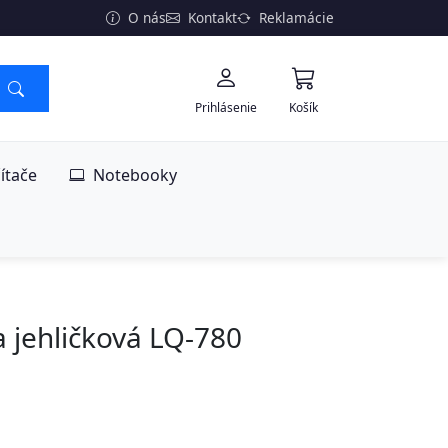
O nás
Kontakt
Reklamácie
Prihlásenie
Košík
ítače
Notebooky
 jehličková LQ-780