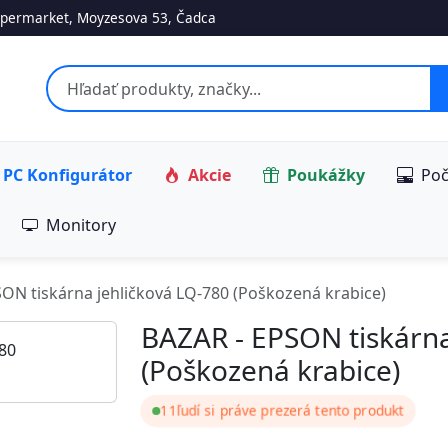
permarket, Moyzesova 53, Čadca
PC Konfigurátor
Akcie
Poukážky
Poč
Monitory
ON tiskárna jehličková LQ-780 (Poškozená krabice)
BAZAR - EPSON tiskárna
(Poškozená krabice)
11
ľudí si práve prezerá tento produkt