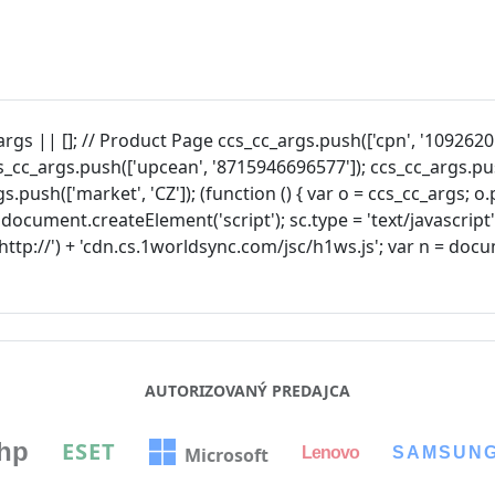
rgs || []; // Product Page ccs_cc_args.push(['cpn', '1092620'
cs_cc_args.push(['upcean', '8715946696577']); ccs_cc_args.pu
s.push(['market', 'CZ']); (function () { var o = ccs_cc_args; o.
 document.createElement('script'); sc.type = 'text/javascript'; 
 'http://') + 'cdn.cs.1worldsync.com/jsc/h1ws.js'; var n = d
AUTORIZOVANÝ PREDAJCA
hp
ESET
Lenovo
SAMSUN
Microsoft