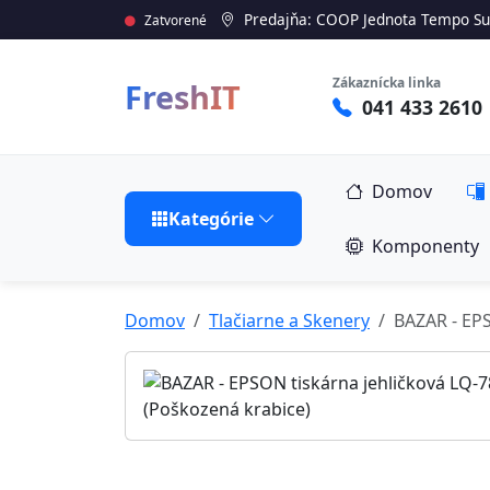
Predajňa: COOP Jednota Tempo Su
Zatvorené
Zákaznícka linka
FreshIT
041 433 2610
Domov
Kategórie
Komponenty
Domov
Tlačiarne a Skenery
BAZAR - EPS