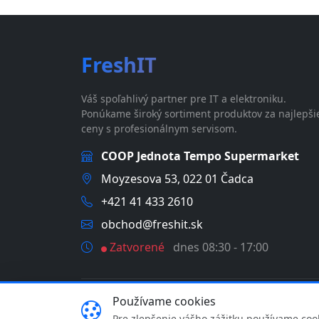
FreshIT
Váš spoľahlivý partner pre IT a elektroniku.
Ponúkame široký sortiment produktov za najlepši
ceny s profesionálnym servisom.
COOP Jednota Tempo Supermarket
Moyzesova 53, 022 01 Čadca
+421 41 433 2610
obchod@freshit.sk
Zatvorené
dnes 08:30 - 17:00
Používame cookies
© 2026 FreshIT - MP Comp s.r.o. | IČO: 46358935 |
Pre zlepšenie vášho zážitku používame coo
rev.3