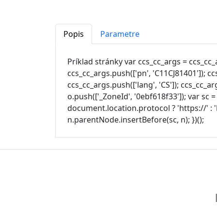
Popis
Parametre
Príklad stránky var ccs_cc_args = ccs_cc_a
ccs_cc_args.push(['pn', 'C11CJ81401']); c
ccs_cc_args.push(['lang', 'CS']); ccs_cc_arg
o.push(['_ZoneId', '0ebf618f33']); var sc =
document.location.protocol ? 'https://' :
n.parentNode.insertBefore(sc, n); })();