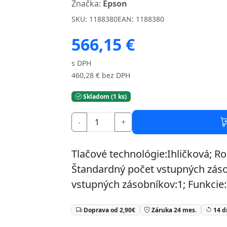
Značka:
Epson
SKU: 1188380
EAN: 1188380
566,15 €
s DPH
460,28 € bez DPH
Skladom (1 ks)
-
+
Tlačové technológie:Ihličková; Ro
Štandardný počet vstupných zás
vstupných zásobníkov:1; Funkcie:
⏳
Doprava od 2,90€
Záruka 24 mes.
14 d