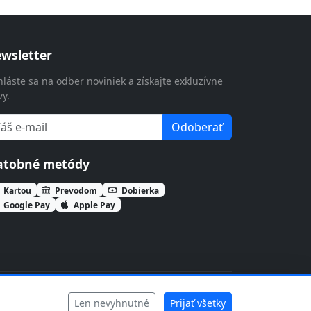
wsletter
hláste sa na odber noviniek a získajte exkluzívne
vy.
Odoberať
atobné metódy
Kartou
Prevodom
Dobierka
Google Pay
Apple Pay
Len nevyhnutné
Prijať všetky
Ochrana súkromia
Cookies