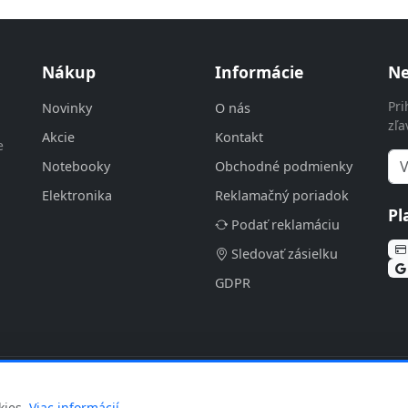
Nákup
Informácie
Ne
Pri
Novinky
O nás
zľa
Akcie
Kontakt
e
Notebooky
Obchodné podmienky
Elektronika
Reklamačný poriadok
Pl
Podať reklamáciu
Sledovať zásielku
GDPR
 v2.4.3 | Katalóg: 2026-08-06
kies.
Viac informácií