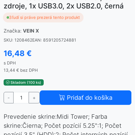
zdroje, 1x USB3.0, 2x USB2.0, černá
3
ľudí si práve prezerá tento produkt
Značka:
VEIN X
SKU: 1208462
EAN: 8591205724881
16,48 €
s DPH
13,44 € bez DPH
Skladom (100 ks)
Pridať do košíka
-
+
Prevedenie skrine:Midi Tower; Farba
skrine:Čierna; Počet pozícií 5.25":1; Počet
pozícií 3.5" (HDD):2; Počet interných pozícií