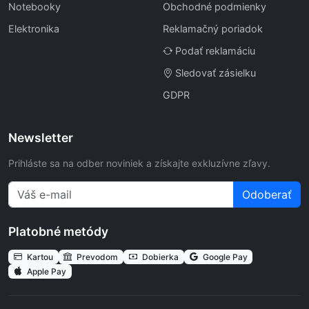
Notebooky
Obchodné podmienky
Elektronika
Reklamačný poriadok
Podať reklamáciu
Sledovať zásielku
GDPR
Newsletter
Prihláste sa na odber noviniek a získajte exkluzívne zľavy.
Odoberať
Platobné metódy
Kartou
Prevodom
Dobierka
Google Pay
Apple Pay