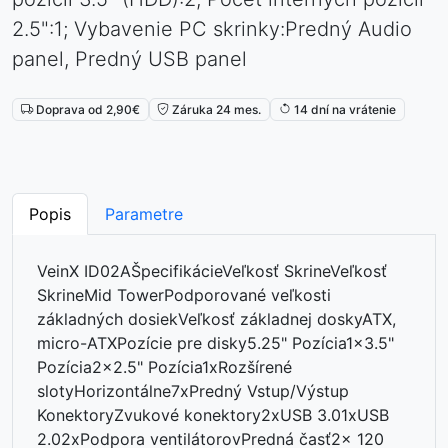
2.5":1; Vybavenie PC skrinky:Predný Audio
panel, Predný USB panel
Doprava od 2,90€
Záruka 24 mes.
14 dní na vrátenie
Popis
Parametre
VeinX ID02AŠpecifikácieVeľkosť SkrineVeľkosť
SkrineMid TowerPodporované veľkosti
základných dosiekVeľkosť základnej doskyATX,
micro-ATXPozície pre disky5.25" Pozícia1x3.5"
Pozícia2x2.5" Pozícia1xRozšírené
slotyHorizontálne7xPredný Vstup/Výstup
KonektoryZvukové konektory2xUSB 3.01xUSB
2.02xPodpora ventilátorovPredná časť2x 120