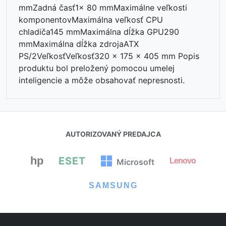
mmZadná časť1x 80 mmMaximálne veľkosti
komponentovMaximálna veľkosť CPU
chladiča145 mmMaximálna dĺžka GPU290
mmMaximálna dĺžka zdrojaATX
PS/2VeľkosťVeľkosť320 x 175 x 405 mm Popis
⏳
produktu bol preložený pomocou umelej
inteligencie a môže obsahovať nepresnosti.
AUTORIZOVANÝ PREDAJCA
hp
ESET
Lenovo
Microsoft
SAMSUNG