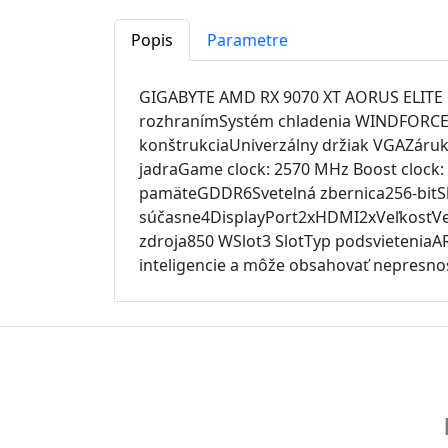
Popis
Parametre
GIGABYTE AMD RX 9070 XT AORUS ELITE
rozhranímSystém chladenia WINDFORCEVen
konštrukciaUniverzálny držiak VGAZáruk
jadraGame clock: 2570 MHz Boost cloc
pamäteGDDR6Svetelná zbernica256-bitSb
súčasne4DisplayPort2xHDMI2xVeľkosťVeľ
zdroja850 WSlot3 SlotTyp podsvietenia
inteligencie a môže obsahovať nepresnos