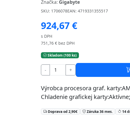
Značka:
Gigabyte
SKU: 1706078
EAN: 4719331355517
924,67 €
s DPH
751,76 € bez DPH
Skladom (100 ks)
-
+
Výrobca procesora graf. karty:A
Chladenie grafickej karty:Aktívne;
Doprava od 2,90€
Záruka 36 mes.
14 d
⏳