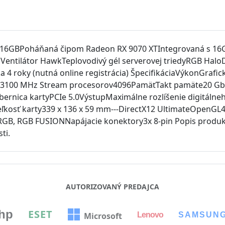
 16GBPoháňaná čipom Radeon RX 9070 XTIntegrovaná s 1
tilátor HawkTeplovodivý gél serverovej triedyRGB HaloDu
a 4 roky (nutná online registrácia) ŠpecifikáciaVýkonGraf
k: 3100 MHz Stream procesorov4096PamäťTakt pamäte20 G
ernica kartyPCIe 5.0VýstupMaximálne rozlíšenie digitáln
kosť karty339 x 136 x 59 mm---DirectX12 UltimateOpenGL
ARGB, RGB FUSIONNapájacie konektory3x 8-pin Popis produ
ti.
AUTORIZOVANÝ PREDAJCA
hp
ESET
Lenovo
SAMSUN
Microsoft