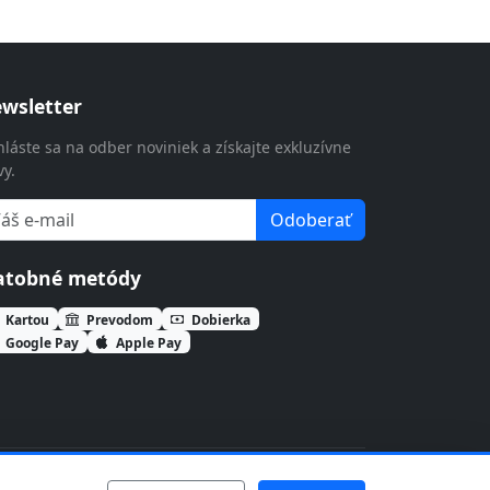
wsletter
hláste sa na odber noviniek a získajte exkluzívne
vy.
Odoberať
atobné metódy
Kartou
Prevodom
Dobierka
Google Pay
Apple Pay