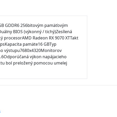
6GB GDDR6 256bitovým pamäťovým
álny BIOS (výkonný / tichý)Zesílená
ický procesorAMD Radeon RX 9070 XTTakt
bpsKapacita pamäte16 GBTyp
eho výstupu7680x4320Monitorov
4.6Odporúčaná výkon napájacieho
ktu bol preložený pomocou umelej
G