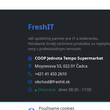
FreshIT
Váš spoľahlivý partner pre IT a elektroniku.
Ponúkame široký sortiment produktov za najlepši
ceny s profesionálnym servisom.
COOP Jednota Tempo Supermarket
Moyzesova 53, 022 01 Čadca
+421 41 433 2610
obchod@freshit.sk
Otvorené
dnes 08:30 - 17:00
Používame cookies
© 2026 FreshIT - MP Comp s.r.o. | IČO: 46358935 |