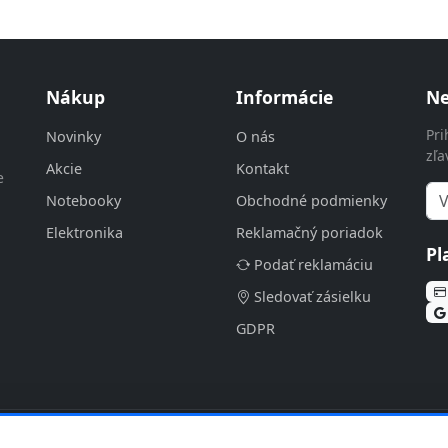
Nákup
Informácie
Ne
Pri
Novinky
O nás
zľa
Akcie
Kontakt
e
Notebooky
Obchodné podmienky
Elektronika
Reklamačný poriadok
Pl
Podať reklamáciu
Sledovať zásielku
GDPR
 v2.4.3 | Katalóg: 2026-08-06