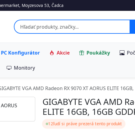
ermarket, Moyzesova 53, Čadca
PC Konfigurátor
Akcie
Poukážky
Poč
Monitory
GIGABYTE VGA AMD Radeon RX 9070 XT AORUS ELITE 16GB,
GIGABYTE VGA AMD Ra
ELITE 16GB, 16GB GDD
12
ľudí si práve prezerá tento produkt