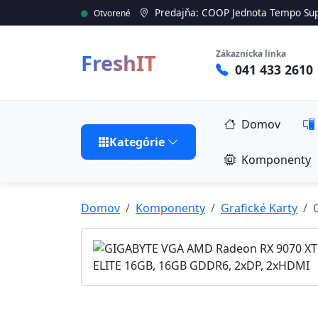
Predajňa: COOP Jednota Tempo Sup
Otvorené
Zákaznícka linka
FreshIT
041 433 2610
Domov
Kategórie
Komponenty
Domov
Komponenty
Grafické Karty