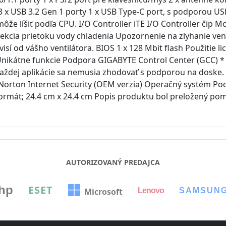
x USB 3.2 Gen 1 porty 1 x USB Type-C port, s podporou USB 
že líšiť podľa CPU. I/O Controller iTE I/O Controller čip 
tekcia prietoku vody chladenia Upozornenie na zlyhanie vent
ávisí od vášho ventilátora. BIOS 1 x 128 Mbit flash Použitie
 Unikátne funkcie Podpora GIGABYTE Control Center (GCC) * 
každej aplikácie sa nemusia zhodovať s podporou na doske.
Norton Internet Security (OEM verzia) Operačný systém P
ormát; 24.4 cm x 24.4 cm Popis produktu bol preložený pom
AUTORIZOVANÝ PREDAJCA
hp
ESET
Lenovo
SAMSUN
Microsoft