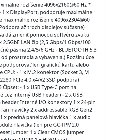
aximálne rozlíšenie 4096x2160@60 Hz *
- 1 x DisplayPort, podporuje maximálne
uje maximálne rozlíšenie 4096x2304@60
) Podpora až troch displejov súčasne)
k sa dá zmeniť pomocou softvéru zvuku.
k 2.5GbE LAN čip (2,5 Gbps/1 Gbps/100
kvenčné pásma 2.4/5/6 GHz - BLUETOOTH 5.3
od prostredia a vybavenia.) Rozširujúce
e podporovať len grafickú kartu alebo
e CPU: - 1 x M.2 konektor (Socket 3, M
p 2280 PCIe 4.0 x4/x2 SSD podpora)
Čipset: - 1 x USB Type-C port na
é cez interný USB header) - 2 x USB
B header Interné I/O konektory 1 x 24-pin
é fan hlavičky 2 x addressable RGB Gen2
1 x predná panelová hlavička 1 x audio
module hlavička (len pre GC-TPM2.0
x reset jumper 1 x Clear CMOS jumper
onektory (2T2R) 1 x HDMI port