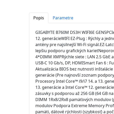
Popis
Parametre
GIGABYTE B760M DS3H WIFI6E GEN5PCIe Ge
12. generácieWIFI EZ-Plug : Rýchly a jed
antény pre najsilnejší Wi-Fi signál.EZ-L
lepšiu podporu grafických karietNeporo
4*DIMM XMPRýchle siete : LAN 2.5 GbE a 
USB-C 10 Gb/s, DP, HDMISmart Fan 6 : Fun
Aktualizácia BIOS bez nutnosti inštaláci
generácie (Pre najnovší zoznam podpory 
Procesory Intel Core™ i9/i7 14. a 13. g
13. generácie a Intel Core™ 12. generá
zásuvky s podporou až 256 GB (64 GB n
DIMM 1Rx8/2Rx8 pamäťových modulov (p
modulov Podpora Extreme Memory Profi
pamäti, dátové rýchlosti (szybkosť) a p