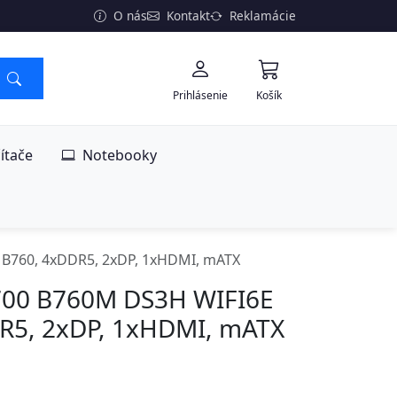
O nás
Kontakt
Reklamácie
Prihlásenie
Košík
ítače
Notebooky
 B760, 4xDDR5, 2xDP, 1xHDMI, mATX
700 B760M DS3H WIFI6E
DR5, 2xDP, 1xHDMI, mATX