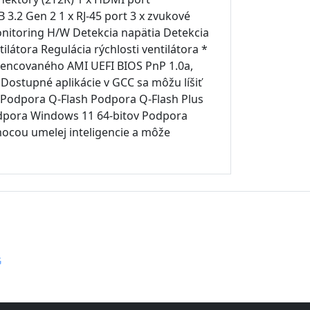
3.2 Gen 2 1 x RJ-45 port 3 x zvukové
Monitoring H/W Detekcia napätia Detekcia
ilátora Regulácia rýchlosti ventilátora *
 licencovaného AMI UEFI BIOS PnP 1.0a,
Dostupné aplikácie v GCC sa môžu líšiť
 Podpora Q-Flash Podpora Q-Flash Plus
odpora Windows 11 64-bitov Podpora
ocou umelej inteligencie a môže
G