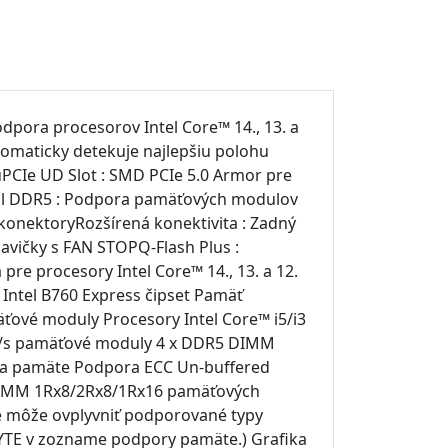
pora procesorov Intel Core™ 14., 13. a
utomaticky detekuje najlepšiu polohu
ouPCIe UD Slot : SMD PCIe 5.0 Armor pre
nál DDR5 : Podpora pamäťových modulov
konektoryRozšírená konektivita : Zadný
lavičky s FAN STOPQ-Flash Plus :
pre procesory Intel Core™ 14., 13. a 12.
 Intel B760 Express čipset Pamäť
äťové moduly Procesory Intel Core™ i5/i3
MT/s pamäťové moduly 4 x DDR5 DIMM
ra pamäte Podpora ECC Un-buffered
DIMM 1Rx8/2Rx8/1Rx16 pamäťových
 môže ovplyvniť podporované typy
BYTE v zozname podpory pamäte.) Grafika