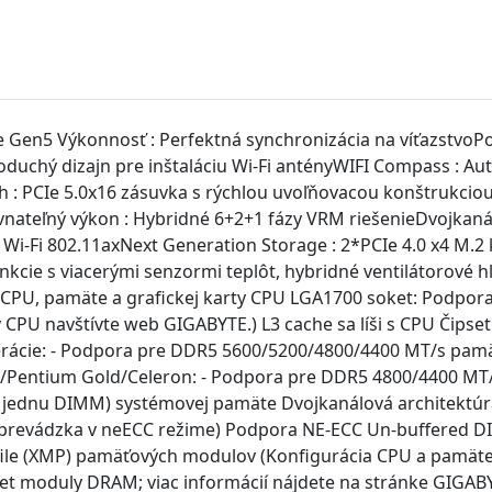
n5 Výkonnosť : Perfektná synchronizácia na víťazstvoPod
noduchý dizajn pre inštaláciu Wi-Fi antényWIFI Compass : A
atch : PCIe 5.0x16 zásuvka s rýchlou uvoľňovacou konštrukci
vnateľný výkon : Hybridné 6+2+1 fázy VRM riešenieDvojka
Wi-Fi 802.11axNext Generation Storage : 2*PCIe 4.0 x4 M.2 
kcie s viacerými senzormi teplôt, hybridné ventilátorové h
e CPU, pamäte a grafickej karty CPU LGA1700 soket: Podpora 
CPU navštívte web GIGABYTE.) L3 cache sa líši s CPU Čipset
enerácie: - Podpora pre DDR5 5600/5200/4800/4400 MT/s pam
cie/Pentium Gold/Celeron: - Podpora pre DDR5 4800/4400 
a jednu DIMM) systémovej pamäte Dvojkanálová architektú
revádzka v neECC režime) Podpora NE-ECC Un-buffered 
⏳
le (XMP) pamäťových modulov (Konfigurácia CPU a pamäte
očet moduly DRAM; viac informácií nájdete na stránke GIGA