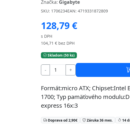
Značka:
Gigabyte
SKU: 1706234
EAN: 4719331872809
128,79 €
s DPH
104,71 € bez DPH
Skladom (50 ks)
-
+
Formát:micro ATX; Chipset:Intel B
1700; Typ pamäťového modulu:DDR
express 16x:3
Doprava od 2,90€
Záruka 36 mes.
14 d