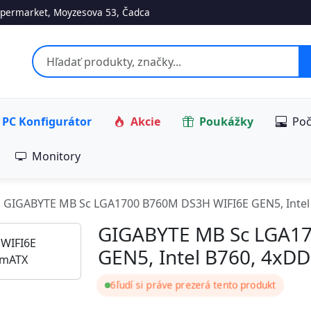
permarket, Moyzesova 53, Čadca
PC Konfigurátor
Akcie
Poukážky
Poč
Monitory
GIGABYTE MB Sc LGA1700 B760M DS3H WIFI6E GEN5, Intel
GIGABYTE MB Sc LGA1
GEN5, Intel B760, 4xD
6
ľudí si práve prezerá tento produkt