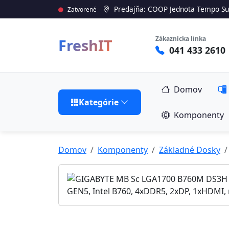
Predajňa: COOP Jednota Tempo Su
Zatvorené
Zákaznícka linka
FreshIT
041 433 2610
Domov
Kategórie
Komponenty
Domov
Komponenty
Základné Dosky