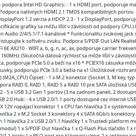
- podpora Intel HD Graphics: - 1 x HDMI port, podporuje m
 Podpora natívnych HDMI 2.1 TMDS kompatibilných portov. 
splayPort 1.2 verzia a HDCP 2.3 - 1 x DisplayPort, podpor
cifikácie grafiky sa môžu líšiť v závislosti od podpory CPU.
n Audio 2/4/5.1/7.1-kanálové * Funkcionalitu zvukovej jac
istupujte k softvéru zvuku. Podpora S/PDIF Out LAN Realte
 6E AX210 - WIFI a, b, g, n, ac, ax, podporuje carrier fre
0MHz (Skutočná dátová rýchlosť sa môže líšiť v závislosti 
ka, podporuje PCIe 5.0 a beží na x16 * PCIEX16 zásuvka môž
ásuvky, podporujú PCIe 3.0 a bežia na x1 Úložiskové rozhrani
) (M2A_CPU) Čipset: - 1 x M.2 konektor (Socket 3, M key, ty
ora RAID 0, RAID 1, RAID 5 a RAID 10 pre SATA úložiská USB 
 - 5 x USB 3.2 Gen 1 portov (3 na zadnom paneli, 2 dostupn
B 2.0 Hub: - 4 x USB 2.0/1.1 porty dostupné cez interné US
TX 12V napájací konektor 1 x CPU fan hlavička 3 x systémov
vička 2 x M.2 Socket 3 konektory 4 x SATA 6Gb/s konektory 
 1 hlavička 2 x USB 2.0/1.1 hlavičky 1 x Trustedi platform 
odul) 1 x S/PDIF Out hlavička 1 x Q-Flash Plus tlačidlo 1 
0/1.1 porty 1 x PS/2 port pre klávesnicu/mys 2 x anténne k