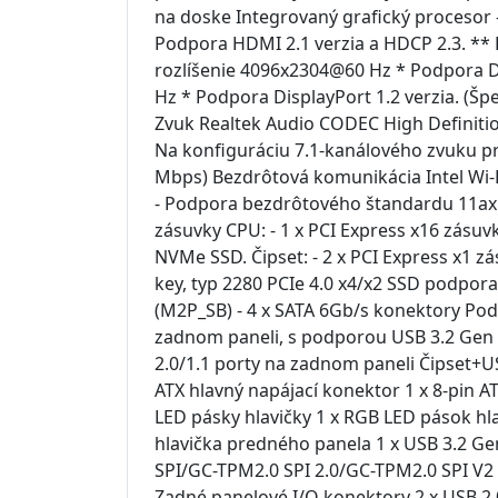
na doske Integrovaný grafický procesor 
Podpora HDMI 2.1 verzia a HDCP 2.3. **
rozlíšenie 4096x2304@60 Hz * Podpora Di
Hz * Podpora DisplayPort 1.2 verzia. (Špe
Zvuk Realtek Audio CODEC High Definitio
Na konfiguráciu 7.1-kanálového zvuku pr
Mbps) Bezdrôtová komunikácia Intel Wi-Fi
- Podpora bezdrôtového štandardu 11ax 16
zásuvky CPU: - 1 x PCI Express x16 zásuv
NVMe SSD. Čipset: - 2 x PCI Express x1 z
key, typ 2280 PCIe 4.0 x4/x2 SSD podpora
(M2P_SB) - 4 x SATA 6Gb/s konektory Podp
zadnom paneli, s podporou USB 3.2 Gen 2
2.0/1.1 porty na zadnom paneli Čipset+US
ATX hlavný napájací konektor 1 x 8-pin A
LED pásky hlavičky 1 x RGB LED pások hla
hlavička predného panela 1 x USB 3.2 Gen
SPI/GC-TPM2.0 SPI 2.0/GC-TPM2.0 SPI V2 m
Zadné panelové I/O konektory 2 x USB 2.