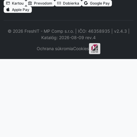
Kartou
Prevodom
Dobierka
Google Pay
Apple Pay
© 2026 FreshIT - MP Comp s.r.o. | IČO: 46358935 | v2.4.3 |
Katalóg: 2026-08-09 rev.4
Ochrana súkromia
Cookies