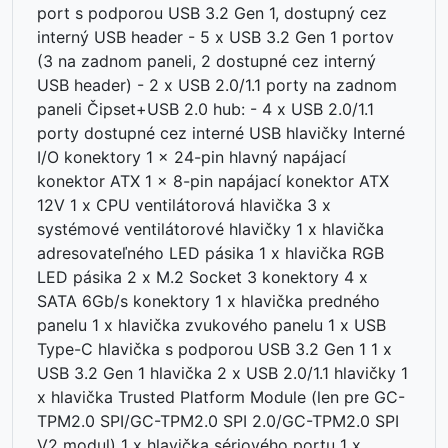
port s podporou USB 3.2 Gen 1, dostupný cez
interný USB header - 5 x USB 3.2 Gen 1 portov
⏳
(3 na zadnom paneli, 2 dostupné cez interný
USB header) - 2 x USB 2.0/1.1 porty na zadnom
paneli Čipset+USB 2.0 hub: - 4 x USB 2.0/1.1
porty dostupné cez interné USB hlavičky Interné
I/O konektory 1 x 24-pin hlavný napájací
konektor ATX 1 x 8-pin napájací konektor ATX
12V 1 x CPU ventilátorová hlavička 3 x
systémové ventilátorové hlavičky 1 x hlavička
adresovateľného LED pásika 1 x hlavička RGB
LED pásika 2 x M.2 Socket 3 konektory 4 x
SATA 6Gb/s konektory 1 x hlavička predného
panelu 1 x hlavička zvukového panelu 1 x USB
Type-C hlavička s podporou USB 3.2 Gen 1 1 x
USB 3.2 Gen 1 hlavička 2 x USB 2.0/1.1 hlavičky 1
x hlavička Trusted Platform Module (len pre GC-
TPM2.0 SPI/GC-TPM2.0 SPI 2.0/GC-TPM2.0 SPI
V2 modul) 1 x hlavička sériového portu 1 x