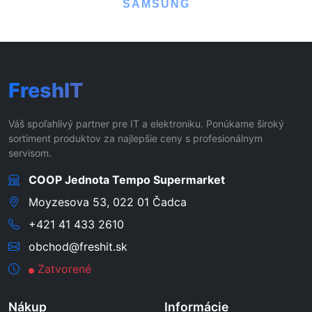
SAMSUNG
FreshIT
Váš spoľahlivý partner pre IT a elektroniku. Ponúkame široký
sortiment produktov za najlepšie ceny s profesionálnym
servisom.
COOP Jednota Tempo Supermarket
Moyzesova 53, 022 01 Čadca
+421 41 433 2610
obchod@freshit.sk
Zatvorené
Nákup
Informácie