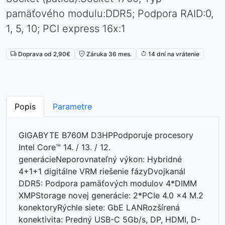
pamäťového modulu:DDR5; Podpora RAID:0,
1, 5, 10; PCI express 16x:1
Doprava od 2,90€
Záruka 36 mes.
14 dní na vrátenie
Popis
Parametre
GIGABYTE B760M D3HPPodporuje procesory
Intel Core™ 14. / 13. / 12.
generácieNeporovnateľný výkon: Hybridné
4+1+1 digitálne VRM riešenie fázyDvojkanál
DDR5: Podpora pamäťových modulov 4*DIMM
XMPStorage novej generácie: 2*PCIe 4.0 x4 M.2
konektoryRýchle siete: GbE LANRozšírená
konektivita: Predný USB-C 5Gb/s, DP, HDMI, D-