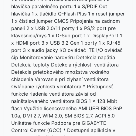
hlavička paralelného portu 1 x S/PDIF Out
hlavička 1 x tlačidlo Q-Flash Plus 1 x reset jumper
1 x čistiaci jumper CMOS Pripojenia na zadnom
paneli 2 x USB 2.0/1.1 porty 1 x PS/2 port pre
klávesnicu/mys 1 x D-Sub port 1 x DisplayPort 1
x HDMI port 3 x USB 3.2 Gen 1 porty 1 x RJ-45
port 3 x audio jacky I/O ovládač iTE I/O ovládač
čip Monitorovanie hardvéru Detekcia napätia
Detekcia teploty Detekcia rýchlosti ventilátora
Detekcia prietokového množstva vodného
chladenia Varovanie pri zlyhaní ventilátora
Ovládanie rýchlosti ventilátora * Prístupnosť
funkcie riadenia ventilátora závisí od
nainštalovaného ventilátora BIOS 1 x 128 Mbit
flash Využitie licencovaného AMI UEFI BIOS PnP
1.0a, DMI 2.7, WfM 2.0, SM BIOS 2.7, ACPI 5.0
Unikátne funkcie Podpora pre GIGABYTE
Control Center (GCC) * Dostupné aplikácie v