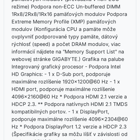
režime) Podpora non-ECC Un-buffered DIMM
1Rx8/2Rx8/1Rx16 pamäťových modulov Podpora
Extreme Memory Profile (XMP) pamäťových
modulov (Konfigurácia CPU a pamäte môže
ovplyvniť podporované typy pamäte, dátový
rýchlosť (speed) a počet DRAM modulov, viac
informácií nájdete na "Memory Support List" na
webovej stránke GIGABYTE.) Grafika na palube
Integrovaný grafický procesor - Podpora Intel
HD Graphics: - 1 x D-Sub port, podporuje
maximálne rozlíšenie 1920x1200@60 Hz - 1 x
HDMI port, podporuje maximálne rozlíšenie
4096x2160@60 Hz * Podpora HDMI 2.1 verzie a
HDCP 2.3. ** Podpora natívnych HDMI 2.1 TMDS
kompatibilných portov. - 1 x DisplayPort,
podporuje maximálne rozlíšenie 4096x2304@60
Hz * Podpora DisplayPort 1.2 verzie a HDCP 2.3
(Špecifikácie grafiky sa môžu líšiť v závislosti od