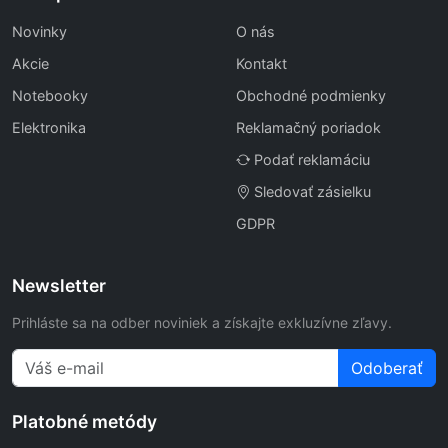
Novinky
O nás
Akcie
Kontakt
Notebooky
Obchodné podmienky
Elektronika
Reklamačný poriadok
Podať reklamáciu
Sledovať zásielku
GDPR
Newsletter
Prihláste sa na odber noviniek a získajte exkluzívne zľavy.
Odoberať
Platobné metódy