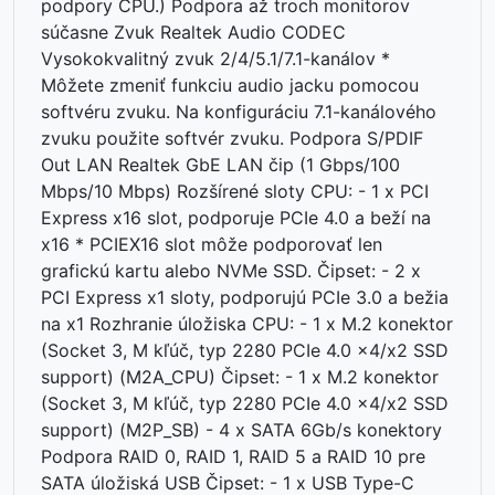
podpory CPU.) Podpora až troch monitorov
súčasne Zvuk Realtek Audio CODEC
Vysokokvalitný zvuk 2/4/5.1/7.1-kanálov *
Môžete zmeniť funkciu audio jacku pomocou
softvéru zvuku. Na konfiguráciu 7.1-kanálového
zvuku použite softvér zvuku. Podpora S/PDIF
Out LAN Realtek GbE LAN čip (1 Gbps/100
Mbps/10 Mbps) Rozšírené sloty CPU: - 1 x PCI
Express x16 slot, podporuje PCIe 4.0 a beží na
x16 * PCIEX16 slot môže podporovať len
grafickú kartu alebo NVMe SSD. Čipset: - 2 x
PCI Express x1 sloty, podporujú PCIe 3.0 a bežia
na x1 Rozhranie úložiska CPU: - 1 x M.2 konektor
(Socket 3, M kľúč, typ 2280 PCIe 4.0 x4/x2 SSD
support) (M2A_CPU) Čipset: - 1 x M.2 konektor
(Socket 3, M kľúč, typ 2280 PCIe 4.0 x4/x2 SSD
support) (M2P_SB) - 4 x SATA 6Gb/s konektory
Podpora RAID 0, RAID 1, RAID 5 a RAID 10 pre
SATA úložiská USB Čipset: - 1 x USB Type-C