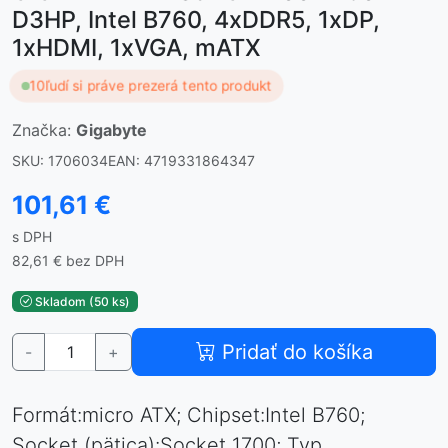
D3HP, Intel B760, 4xDDR5, 1xDP,
1xHDMI, 1xVGA, mATX
10
ľudí si práve prezerá tento produkt
Značka:
Gigabyte
SKU: 1706034
EAN: 4719331864347
101,61 €
s DPH
82,61 € bez DPH
Skladom (50 ks)
Pridať do košíka
-
+
Formát:micro ATX; Chipset:Intel B760;
Socket (pätica):Socket 1700; Typ