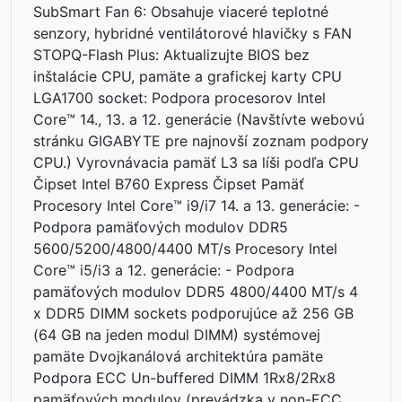
SubSmart Fan 6: Obsahuje viaceré teplotné
senzory, hybridné ventilátorové hlavičky s FAN
STOPQ-Flash Plus: Aktualizujte BIOS bez
inštalácie CPU, pamäte a grafickej karty CPU
LGA1700 socket: Podpora procesorov Intel
Core™ 14., 13. a 12. generácie (Navštívte webovú
stránku GIGABYTE pre najnovší zoznam podpory
CPU.) Vyrovnávacia pamäť L3 sa líši podľa CPU
Čipset Intel B760 Express Čipset Pamäť
Procesory Intel Core™ i9/i7 14. a 13. generácie: -
Podpora pamäťových modulov DDR5
5600/5200/4800/4400 MT/s Procesory Intel
Core™ i5/i3 a 12. generácie: - Podpora
pamäťových modulov DDR5 4800/4400 MT/s 4
x DDR5 DIMM sockets podporujúce až 256 GB
(64 GB na jeden modul DIMM) systémovej
pamäte Dvojkanálová architektúra pamäte
Podpora ECC Un-buffered DIMM 1Rx8/2Rx8
pamäťových modulov (prevádzka v non-ECC