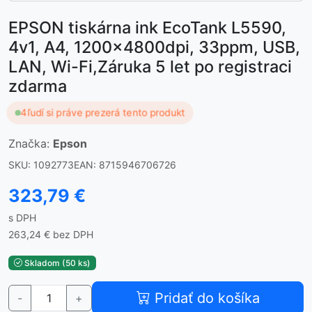
EPSON tiskárna ink EcoTank L5590,
4v1, A4, 1200x4800dpi, 33ppm, USB,
LAN, Wi-Fi,Záruka 5 let po registraci
zdarma
4
ľudí si práve prezerá tento produkt
Značka:
Epson
SKU: 1092773
EAN: 8715946706726
323,79 €
s DPH
263,24 € bez DPH
Skladom (50 ks)
Pridať do košíka
-
+