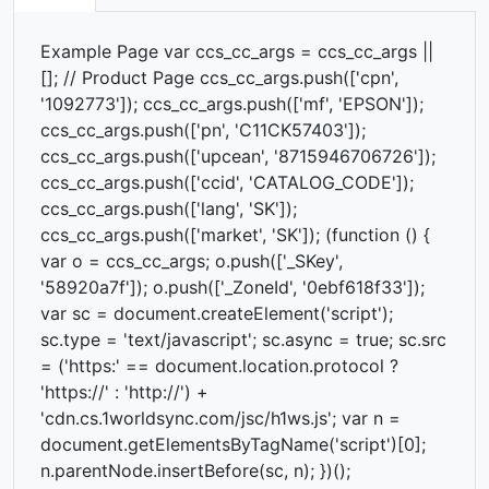
Example Page var ccs_cc_args = ccs_cc_args ||
[]; // Product Page ccs_cc_args.push(['cpn',
'1092773']); ccs_cc_args.push(['mf', 'EPSON']);
ccs_cc_args.push(['pn', 'C11CK57403']);
ccs_cc_args.push(['upcean', '8715946706726']);
ccs_cc_args.push(['ccid', 'CATALOG_CODE']);
ccs_cc_args.push(['lang', 'SK']);
ccs_cc_args.push(['market', 'SK']); (function () {
var o = ccs_cc_args; o.push(['_SKey',
'58920a7f']); o.push(['_ZoneId', '0ebf618f33']);
⏳
var sc = document.createElement('script');
sc.type = 'text/javascript'; sc.async = true; sc.src
= ('https:' == document.location.protocol ?
'https://' : 'http://') +
'cdn.cs.1worldsync.com/jsc/h1ws.js'; var n =
document.getElementsByTagName('script')[0];
n.parentNode.insertBefore(sc, n); })();