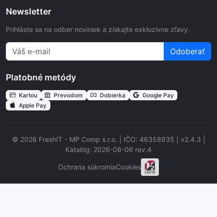
Newsletter
Prihláste sa na odber noviniek a získajte exkluzívne zľavy.
Odoberať
Platobné metódy
Kartou
Prevodom
Dobierka
Google Pay
Apple Pay
© 2026 FreshIT - MP Comp s.r.o. | IČO: 46358935 | v2.4.3 |
Katalóg: 2026-08-06 rev.4
Ochrana súkromia
Cookies