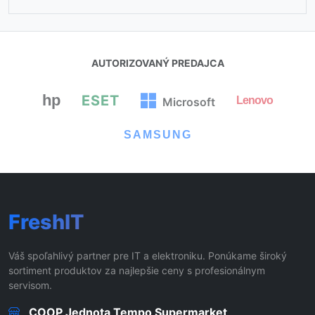
AUTORIZOVANÝ PREDAJCA
hp
ESET
Lenovo
Microsoft
SAMSUNG
FreshIT
Váš spoľahlivý partner pre IT a elektroniku. Ponúkame široký
sortiment produktov za najlepšie ceny s profesionálnym
servisom.
COOP Jednota Tempo Supermarket