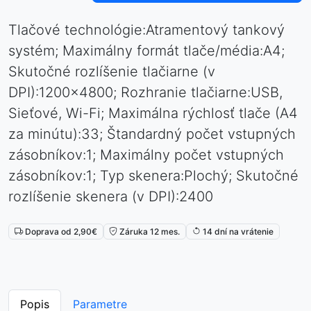
Tlačové technológie:Atramentový tankový
systém; Maximálny formát tlače/média:A4;
Skutočné rozlíšenie tlačiarne (v
DPI):1200x4800; Rozhranie tlačiarne:USB,
Sieťové, Wi-Fi; Maximálna rýchlosť tlače (A4
za minútu):33; Štandardný počet vstupných
zásobníkov:1; Maximálny počet vstupných
zásobníkov:1; Typ skenera:Plochý; Skutočné
rozlíšenie skenera (v DPI):2400
Doprava od 2,90€
Záruka 12 mes.
14 dní na vrátenie
Popis
Parametre