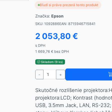
8
ľudí si práve prezerá tento produkt
Značka:
Epson
SKU: 1092886
EAN: 8715946715841
2 053,80 €
s DPH
1 669,76 € bez DPH
Skladom (9 ks)
-
+
Skutočné rozlíšenie projektora:
projektora:LCD; Kontrast (hodno
USB, 3.5mm Jack, LAN, RS-232; 