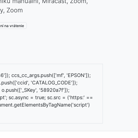
íku manuální, Miracast, Zoom,
ry, Zoom
ní na vrátenie
']); ccs_cc_args.push(['mf', 'EPSON']);
s.push(['ccid', 'CATALOG_CODE']);
; o.push(['_SKey', '58920a7f']);
t'; sc.async = true; sc.src = ('https:' ==
document.getElementsByTagName('script')