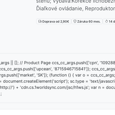
stenu; Výbava:Korekce lichoběžn
⏳
Ďiaľkové ovládanie, Reprodukto
Doprava od 2,90€
Záruka 60 mes.
14 d
gs || []; // Product Page ccs_cc_args.push(['cpn', '1092886
 ccs_cc_args.push(['upcean', '8715946715841']); ccs_cc_arg
rgs.push(['market', 'SK']); (function () { var o = ccs_cc_args
= document.createElement('script'); sc.type = 'text/javascrip
: 'http://') + 'cdn.cs.1worldsync.com/jsc/h1ws.js'; var n = 
;