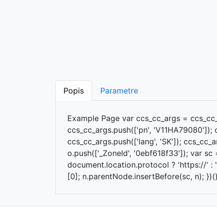
Popis
Parametre
Example Page var ccs_cc_args = ccs_cc_ar
ccs_cc_args.push(['pn', 'V11HA79080']);
ccs_cc_args.push(['lang', 'SK']); ccs_cc_a
o.push(['_ZoneId', '0ebf618f33']); var sc 
document.location.protocol ? 'https://' 
[0]; n.parentNode.insertBefore(sc, n); })()