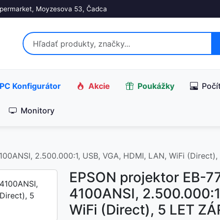
permarket, Moyzesova 53, Čadca
PC Konfigurátor
Akcie
Poukážky
Počí
Monitory
00ANSI, 2.500.000:1, USB, VGA, HDMI, LAN, WiFi (Direct)
EPSON projektor EB-7
4100ANSI, 2.500.000:1
WiFi (Direct), 5 LET 