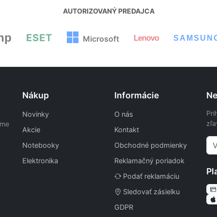
AUTORIZOVANÝ PREDAJCA
hp
ESET
Lenovo
SAMSUN
Microsoft
Nákup
Informácie
Ne
Pri
Novinky
O nás
zľa
ame
Akcie
Kontakt
Notebooky
Obchodné podmienky
Elektronika
Reklamačný poriadok
Pl
Podať reklamáciu
Sledovať zásielku
GDPR