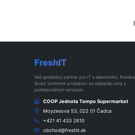
FreshIT
Váš spoľahlivý partner pre IT a elektroniku. Ponúk
široký sortiment produktov za najlepšie ceny s
profesionálnym servisom.
COOP Jednota Tempo Supermarket
Moyzesova 53, 022 01 Čadca
+421 41 433 2610
obchod@freshit.sk