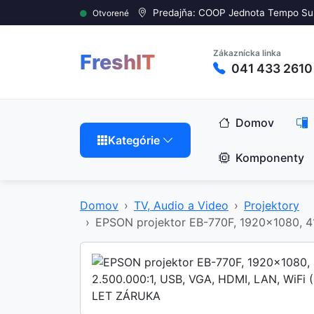
Predajňa: COOP Jednota Tempo Su
Otvorené
Zákaznícka linka
FreshIT
041 433 2610
Domov
Kategórie
Komponenty
Domov
TV, Audio a Video
Projektory
EPSON projektor EB-770F, 1920x1080, 41