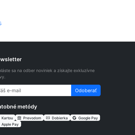
G
wsletter
hláste sa na odber noviniek a získajte exkluzívne
vy.
Odoberať
atobné metódy
Kartou
Prevodom
Dobierka
Google Pay
Apple Pay