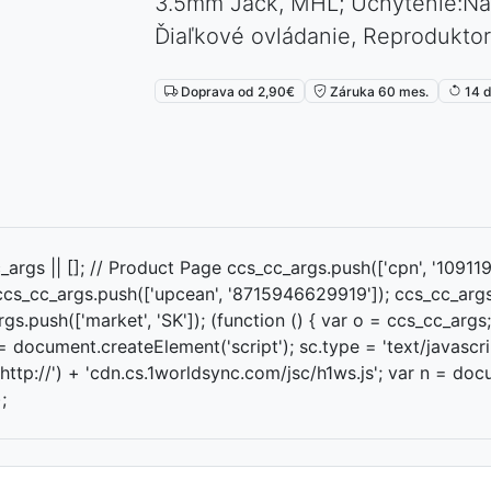
3.5mm Jack, MHL; Uchytenie:Na 
⏳
Ďiaľkové ovládanie, Reprodukto
Doprava od 2,90€
Záruka 60 mes.
14 d
args || []; // Product Page ccs_cc_args.push(['cpn', '109119
 ccs_cc_args.push(['upcean', '8715946629919']); ccs_cc_arg
rgs.push(['market', 'SK']); (function () { var o = ccs_cc_args
= document.createElement('script'); sc.type = 'text/javascrip
: 'http://') + 'cdn.cs.1worldsync.com/jsc/h1ws.js'; var n = 
;