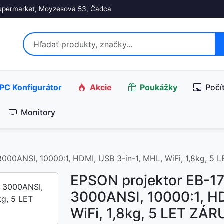
upermarket, Moyzesova 53, Čadca
PC Konfigurátor
Akcie
Poukážky
Počí
Monitory
00ANSI, 10000:1, HDMI, USB 3-in-1, MHL, WiFi, 1,8kg, 5
EPSON projektor EB-1
3000ANSI, 10000:1, HD
WiFi, 1,8kg, 5 LET ZÁ