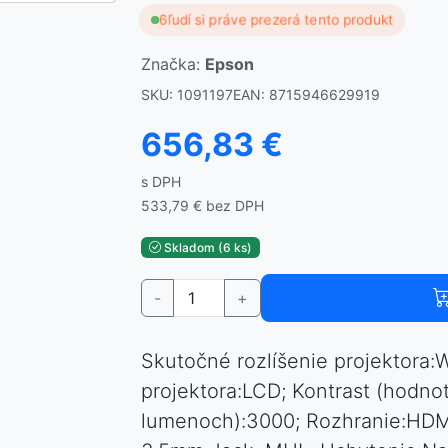
6
ľudí si práve prezerá tento produkt
Značka:
Epson
SKU: 1091197
EAN: 8715946629919
656,83 €
s DPH
533,79 € bez DPH
Skladom (6 ks)
-
+
Skutočné rozlíšenie projektora
projektora:LCD; Kontrast (hodnota
lumenoch):3000; Rozhranie:HDMI