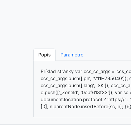
Popis
Parametre
Príklad stránky var ccs_cc_args = ccs_cc_
ccs_cc_args.push(['pn', 'V11H795040']);
ccs_cc_args.push(['lang', 'SK']); ccs_cc_a
o.push(['_ZoneId', '0ebf618f33']); var sc 
document.location.protocol ? 'https://' 
[0]; n.parentNode.insertBefore(sc, n); })()