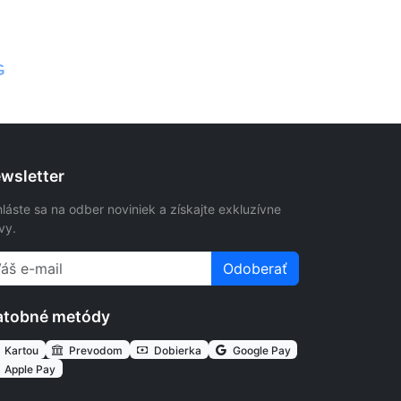
G
wsletter
hláste sa na odber noviniek a získajte exkluzívne
vy.
Odoberať
atobné metódy
Kartou
Prevodom
Dobierka
Google Pay
Apple Pay