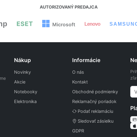
AUTORIZOVANÝ PREDAJCA
hp
ESET
Lenovo
SAMSUN
Microsoft
Nákup
Informácie
Ne
Pri
Novinky
O nás
zľa
ame
Akcie
Kontakt
Notebooky
Obchodné podmienky
Elektronika
Reklamačný poriadok
Pl
Podať reklamáciu
Sledovať zásielku
GDPR