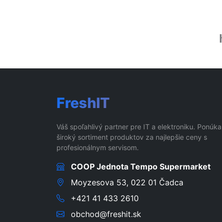
FreshIT
Váš spoľahlivý partner pre IT a elektroniku. Ponúk
široký sortiment produktov za najlepšie ceny s
profesionálnym servisom.
COOP Jednota Tempo Supermarket
Moyzesova 53, 022 01 Čadca
+421 41 433 2610
obchod@freshit.sk