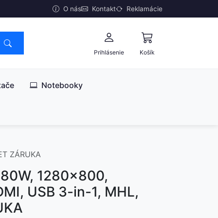
O nás
Kontakt
Reklamácie
Prihlásenie
Košík
tače
Notebooky
 LET ZÁRUKA
780W, 1280x800,
MI, USB 3-in-1, MHL,
RUKA