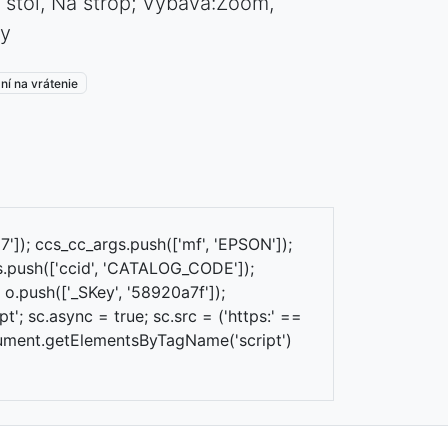
stôl, Na strop; Výbava:Zoom,
ry
ní na vrátenie
7']); ccs_cc_args.push(['mf', 'EPSON']);
s.push(['ccid', 'CATALOG_CODE']);
; o.push(['_SKey', '58920a7f']);
t'; sc.async = true; sc.src = ('https:' ==
document.getElementsByTagName('script')