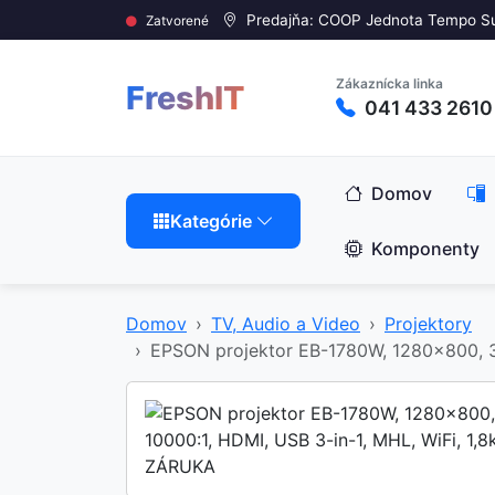
Predajňa: COOP Jednota Tempo S
Zatvorené
Zákaznícka linka
FreshIT
041 433 2610
Domov
Kategórie
Komponenty
Domov
TV, Audio a Video
Projektory
EPSON projektor EB-1780W, 1280x800, 30