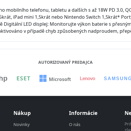
eho mobilního telefonu, tabletu a dalších s až 18W PD 3.0, Q
5krát, iPad mini 1,5krát nebo Nintendo Switch 1,5krát* Por
ně Digitální LED displej: Monitorujte výkon baterie s přesn
eaktivováno v případě chyb způsobených nadproudem, přep
AUTORIZOVANÝ PREDAJCA
hp
ESET
Lenovo
SAMSUN
Microsoft
Nákup
Informácie
Ne
Pri
Novinky
O nás
zľa