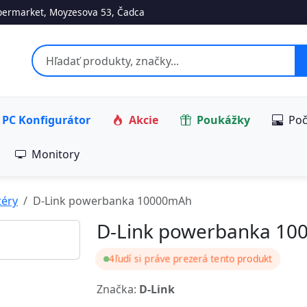
ermarket, Moyzesova 53, Čadca
PC Konfigurátor
Akcie
Poukážky
Poč
Monitory
téry
D-Link powerbanka 10000mAh
D-Link powerbanka 1
4
ľudí si práve prezerá tento produkt
Značka:
D-Link