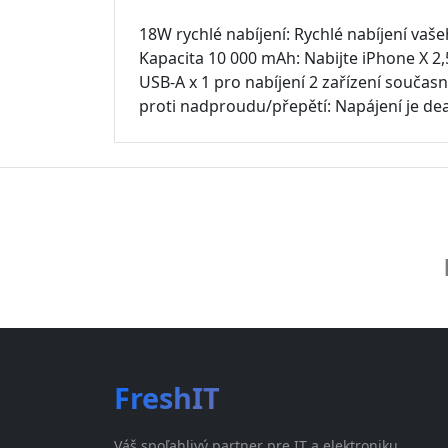
18W rychlé nabíjení: Rychlé nabíjení vaš
Kapacita 10 000 mAh: Nabijte iPhone X 2,
USB-A x 1 pro nabíjení 2 zařízení součas
proti nadproudu/přepětí: Napájení je d
FreshIT
Váš spoľahlivý partner pre IT a elektroniku.