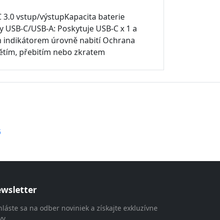
C 3.0 vstup/výstupKapacita baterie
ty USB-C/USB-A: Poskytuje USB-C x 1 a
ým indikátorem úrovně nabití Ochrana
ětím, přebitím nebo zkratem
G
wsletter
hláste sa na odber noviniek a získajte exkluzívne
vy.