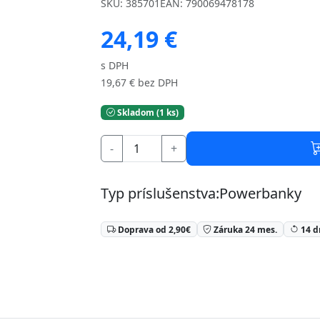
SKU: 385701
EAN: 790069478178
24,19 €
s DPH
19,67 € bez DPH
Skladom (1 ks)
-
+
Typ príslušenstva:Powerbanky
Doprava od 2,90€
Záruka 24 mes.
14 d
⏳