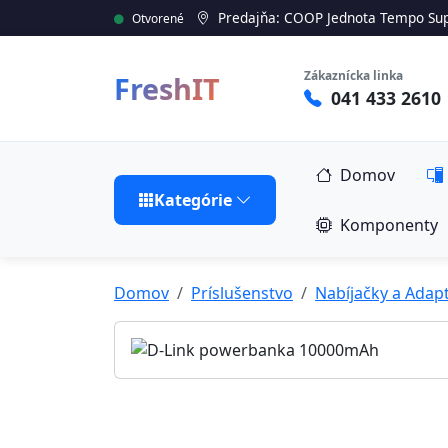
Predajňa: COOP Jednota Tempo Sup
Otvorené
Zákaznícka linka
FreshIT
041 433 2610
Domov
Kategórie
Komponenty
Domov
Príslušenstvo
Nabíjačky a Adap