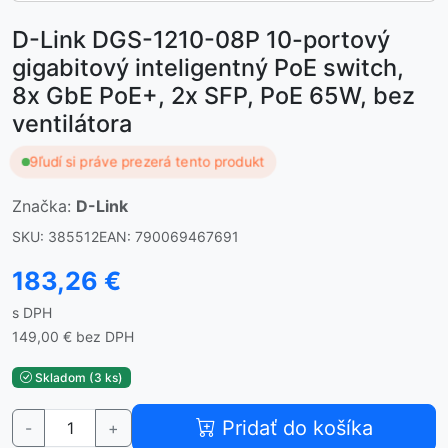
D-Link DGS-1210-08P 10-portový
gigabitový inteligentný PoE switch,
8x GbE PoE+, 2x SFP, PoE 65W, bez
ventilátora
9
ľudí si práve prezerá tento produkt
Značka:
D-Link
SKU: 385512
EAN: 790069467691
183,26 €
s DPH
149,00 € bez DPH
Skladom (3 ks)
Pridať do košíka
-
+