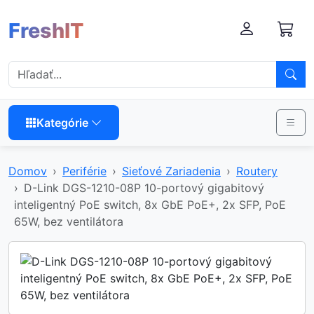
FreshIT
Kategórie
Domov
Periférie
Sieťové Zariadenia
Routery
D-Link DGS-1210-08P 10-portový gigabitový
inteligentný PoE switch, 8x GbE PoE+, 2x SFP, PoE
65W, bez ventilátora