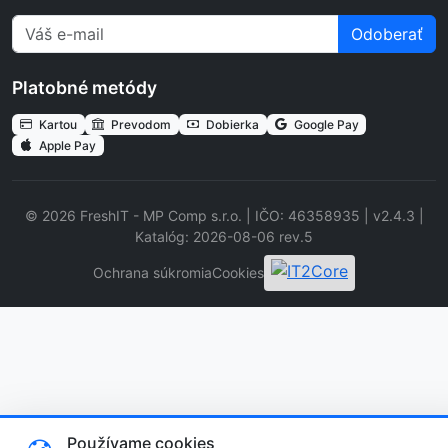
Odoberať
Platobné metódy
Kartou
Prevodom
Dobierka
Google Pay
Apple Pay
© 2026 FreshIT - MP Comp s.r.o. | IČO: 46358935 | v2.4.3 |
Katalóg: 2026-08-06 rev.5
Ochrana súkromia
Cookies
Používame cookies