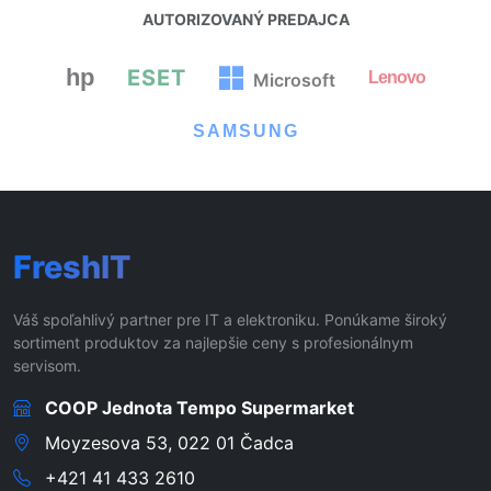
AUTORIZOVANÝ PREDAJCA
hp
ESET
Lenovo
Microsoft
SAMSUNG
FreshIT
Váš spoľahlivý partner pre IT a elektroniku. Ponúkame široký
sortiment produktov za najlepšie ceny s profesionálnym
servisom.
COOP Jednota Tempo Supermarket
Moyzesova 53, 022 01 Čadca
+421 41 433 2610