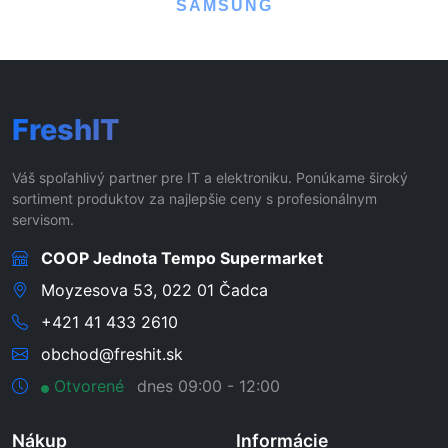
SAMSUNG
FreshIT
Váš spoľahlivý partner pre IT a elektroniku. Ponúkame široký
sortiment produktov za najlepšie ceny s profesionálnym
servisom.
COOP Jednota Tempo Supermarket
Moyzesova 53, 022 01 Čadca
+421 41 433 2610
obchod@freshit.sk
Otvorené
dnes 09:00 - 12:00
Nákup
Informácie