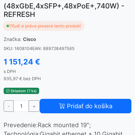
(48xGbE,4xSFP+,48xPoE+,740W) -
REFRESH
11
ľudí si práve prezerá tento produkt
Značka:
Cisco
SKU: 1608104
EAN: 889728497565
1 151,24 €
s DPH
935,97 € bez DPH
Skladom (7 ks)
Pridať do košíka
-
+
Prevedenie:Rack mounted 19";
Technológia:Gigabit ethernet + 10 Gigabit