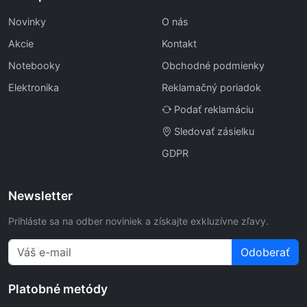
Novinky
O nás
Akcie
Kontakt
Notebooky
Obchodné podmienky
Elektronika
Reklamačný poriadok
Podať reklamáciu
Sledovať zásielku
GDPR
Newsletter
Prihláste sa na odber noviniek a získajte exkluzívne zľavy.
Odoberať
Platobné metódy