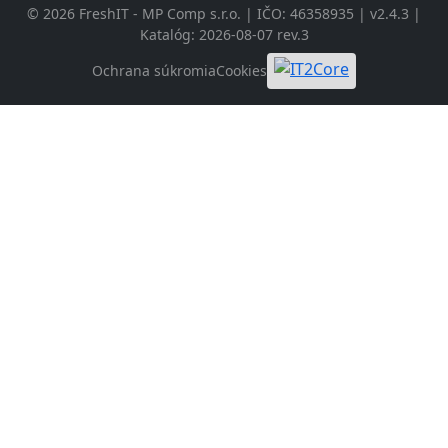
© 2026 FreshIT - MP Comp s.r.o. | IČO: 46358935 | v2.4.3 |
Katalóg: 2026-08-07 rev.3
Ochrana súkromia
Cookies