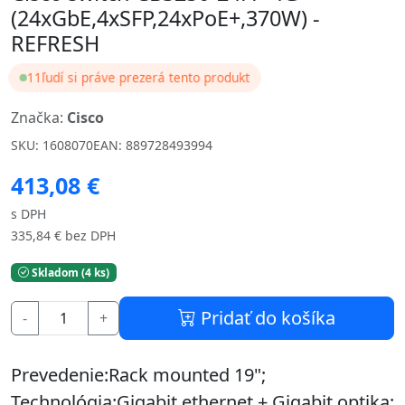
(24xGbE,4xSFP,24xPoE+,370W) -
REFRESH
11
ľudí si práve prezerá tento produkt
Značka:
Cisco
SKU: 1608070
EAN: 889728493994
413,08 €
s DPH
335,84 € bez DPH
Skladom (4 ks)
Pridať do košíka
-
+
Prevedenie:Rack mounted 19";
Technológia:Gigabit ethernet + Gigabit optika;