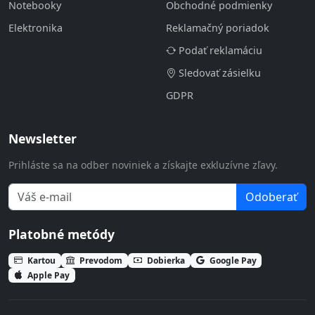
Notebooky
Obchodné podmienky
Elektronika
Reklamačný poriadok
Podať reklamáciu
Sledovať zásielku
GDPR
Newsletter
Prihláste sa na odber noviniek a získajte exkluzívne zľavy.
Odoberať
Platobné metódy
Kartou
Prevodom
Dobierka
Google Pay
Apple Pay