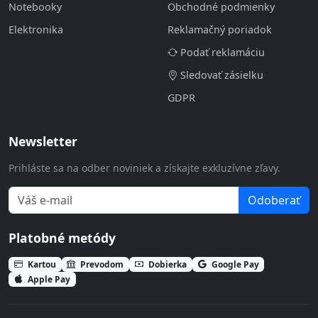
Notebooky
Obchodné podmienky
Elektronika
Reklamačný poriadok
Podať reklamáciu
Sledovať zásielku
GDPR
Newsletter
Prihláste sa na odber noviniek a získajte exkluzívne zľavy.
Odoberať
Platobné metódy
Kartou
Prevodom
Dobierka
Google Pay
Apple Pay