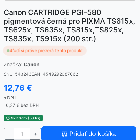
Canon CARTRIDGE PGI-580
pigmentová černá pro PIXMA TS615x,
TS625x, TS635x, TS815x,TS825x,
TS835x, TS915x (200 str.)
4
ľudí si práve prezerá tento produkt
Značka:
Canon
SKU: 543243
EAN: 4549292087062
12,76 €
s DPH
10,37 € bez DPH
Skladom (50 ks)
Pridať do košíka
-
+