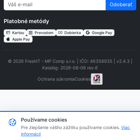
Odoberať
Platobné metódy
Kartou
Prevodom
Dobierka
Google Pay
Apple Pay
© 2026 FreshIT - MP Comp s.r.o. | IČO: 46358935 | v2.4.3 |
Katalóg: 2026-08-06 rev.6
Ochrana súkromia
Cookies
Používame cookies
Pre zlepšenie vášho zážitku používame cookies.
Viac
informácií