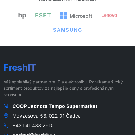
hp
ESET
Lenovo
Microsoft
SAMSUNG
FreshIT
Váš spoľahlivý partner pre IT a elektroniku. Ponúkame široký
sortiment produktov za najlepšie ceny s profesionálnym
servisom.
COOP Jednota Tempo Supermarket
Moyzesova 53, 022 01 Čadca
+421 41 433 2610
obchod@freshit.sk