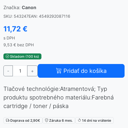
Značka:
Canon
SKU: 543247
EAN: 4549292087116
11,72 €
s DPH
9,53 € bez DPH
Skladom (100 ks)
Pridať do košíka
-
+
Tlačové technológie:Atramentová; Typ
produktu spotrebného materiálu:Farebná
cartridge / toner / páska
Doprava od 2,90€
Záruka 6 mes.
14 dní na vrátenie