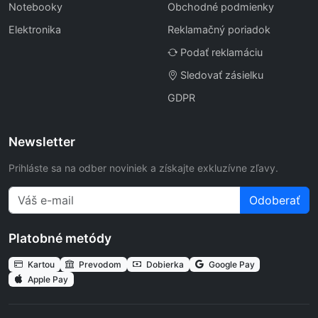
Notebooky
Obchodné podmienky
Elektronika
Reklamačný poriadok
Podať reklamáciu
Sledovať zásielku
GDPR
Newsletter
Prihláste sa na odber noviniek a získajte exkluzívne zľavy.
Odoberať
Platobné metódy
Kartou
Prevodom
Dobierka
Google Pay
Apple Pay