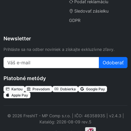
Podať reklamáciu
Sledovať zásielku
GDPR
Newsletter
Prihláste sa na odber noviniek a získajte exkluzívne zľavy.
Odoberať
Platobné metódy
Kartou
Prevodom
Dobierka
Google Pay
Apple Pay
© 2026 FreshIT - MP Comp s.r.o. | IČO: 46358935 | v2.4.3 |
Katalóg: 2026-08-09 rev.5