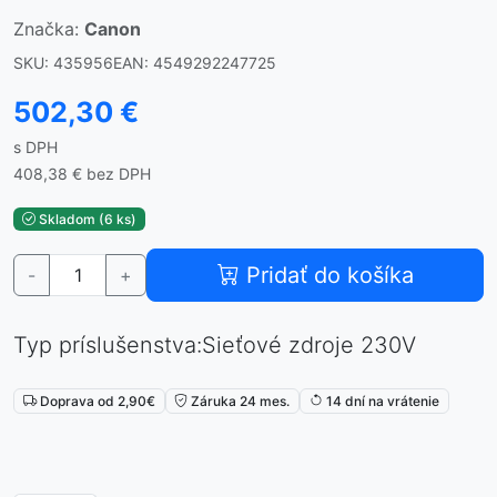
Značka:
Canon
SKU: 435956
EAN: 4549292247725
502,30 €
s DPH
408,38 € bez DPH
Skladom (6 ks)
Pridať do košíka
-
+
Typ príslušenstva:Sieťové zdroje 230V
Doprava od 2,90€
Záruka 24 mes.
14 dní na vrátenie