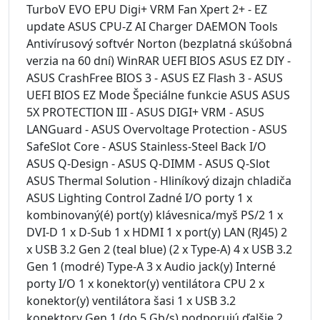
TurboV EVO EPU Digi+ VRM Fan Xpert 2+ - EZ
update ASUS CPU-Z AI Charger DAEMON Tools
Antivírusový softvér Norton (bezplatná skúšobná
verzia na 60 dní) WinRAR UEFI BIOS ASUS EZ DIY -
ASUS CrashFree BIOS 3 - ASUS EZ Flash 3 - ASUS
UEFI BIOS EZ Mode Špeciálne funkcie ASUS ASUS
5X PROTECTION III - ASUS DIGI+ VRM - ASUS
LANGuard - ASUS Overvoltage Protection - ASUS
SafeSlot Core - ASUS Stainless-Steel Back I/O
ASUS Q-Design - ASUS Q-DIMM - ASUS Q-Slot
ASUS Thermal Solution - Hliníkový dizajn chladiča
ASUS Lighting Control Zadné I/O porty 1 x
kombinovaný(é) port(y) klávesnica/myš PS/2 1 x
DVI-D 1 x D-Sub 1 x HDMI 1 x port(y) LAN (RJ45) 2
x USB 3.2 Gen 2 (teal blue) (2 x Type-A) 4 x USB 3.2
Gen 1 (modré) Type-A 3 x Audio jack(y) Interné
porty I/O 1 x konektor(y) ventilátora CPU 2 x
konektor(y) ventilátora šasi 1 x USB 3.2
konektory Gen 1 (do 5 Gb/s) podporujú ďalšie 2