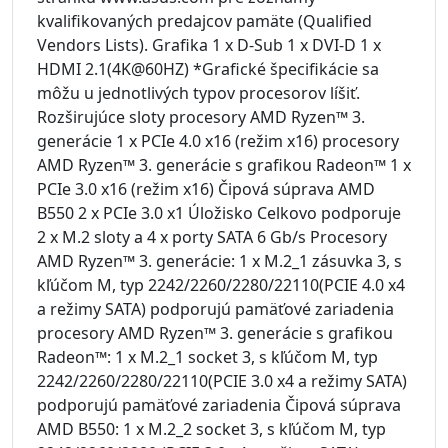
kvalifikovaných predajcov pamäte (Qualified
Vendors Lists). Grafika 1 x D-Sub 1 x DVI-D 1 x
HDMI 2.1(4K@60HZ) *Grafické špecifikácie sa
môžu u jednotlivých typov procesorov líšiť.
Rozširujúce sloty procesory AMD Ryzen™ 3.
generácie 1 x PCIe 4.0 x16 (režim x16) procesory
AMD Ryzen™ 3. generácie s grafikou Radeon™ 1 x
PCIe 3.0 x16 (režim x16) Čipová súprava AMD
B550 2 x PCIe 3.0 x1 Úložisko Celkovo podporuje
2 x M.2 sloty a 4 x porty SATA 6 Gb/s Procesory
AMD Ryzen™ 3. generácie: 1 x M.2_1 zásuvka 3, s
kľúčom M, typ 2242/2260/2280/22110(PCIE 4.0 x4
a režimy SATA) podporujú pamäťové zariadenia
procesory AMD Ryzen™ 3. generácie s grafikou
Radeon™: 1 x M.2_1 socket 3, s kľúčom M, typ
2242/2260/2280/22110(PCIE 3.0 x4 a režimy SATA)
podporujú pamäťové zariadenia Čipová súprava
AMD B550: 1 x M.2_2 socket 3, s kľúčom M, typ