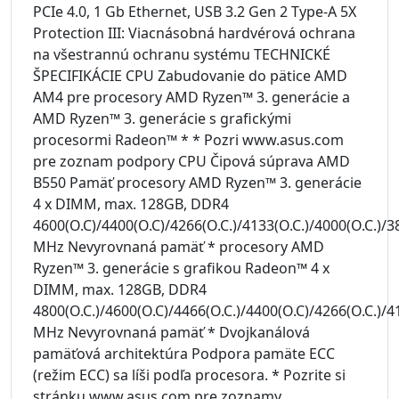
PCIe 4.0, 1 Gb Ethernet, USB 3.2 Gen 2 Type-A 5X
Protection III: Viacnásobná hardvérová ochrana
na všestrannú ochranu systému TECHNICKÉ
ŠPECIFIKÁCIE CPU Zabudovanie do pätice AMD
AM4 pre procesory AMD Ryzen™ 3. generácie a
AMD Ryzen™ 3. generácie s grafickými
procesormi Radeon™ * * Pozri www.asus.com
pre zoznam podpory CPU Čipová súprava AMD
B550 Pamäť procesory AMD Ryzen™ 3. generácie
4 x DIMM, max. 128GB, DDR4
4600(O.C)/4400(O.C)/4266(O.C.)/4133(O.C.)/4000(O.C.)/
MHz Nevyrovnaná pamäť * procesory AMD
Ryzen™ 3. generácie s grafikou Radeon™ 4 x
DIMM, max. 128GB, DDR4
4800(O.C.)/4600(O.C)/4466(O.C.)/4400(O.C)/4266(O.C.)/4
MHz Nevyrovnaná pamäť * Dvojkanálová
pamäťová architektúra Podpora pamäte ECC
(režim ECC) sa líši podľa procesora. * Pozrite si
stránku www.asus.com pre zoznamy