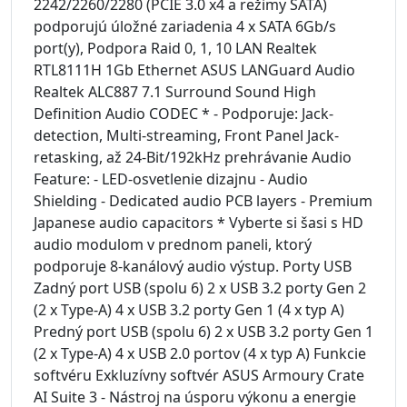
2242/2260/2280 (PCIE 3.0 x4 a režimy SATA)
podporujú úložné zariadenia 4 x SATA 6Gb/s
port(y), Podpora Raid 0, 1, 10 LAN Realtek
RTL8111H 1Gb Ethernet ASUS LANGuard Audio
Realtek ALC887 7.1 Surround Sound High
Definition Audio CODEC * - Podporuje: Jack-
detection, Multi-streaming, Front Panel Jack-
retasking, až 24-Bit/192kHz prehrávanie Audio
Feature: - LED-osvetlenie dizajnu - Audio
Shielding - Dedicated audio PCB layers - Premium
Japanese audio capacitors * Vyberte si šasi s HD
audio modulom v prednom paneli, ktorý
podporuje 8-kanálový audio výstup. Porty USB
Zadný port USB (spolu 6) 2 x USB 3.2 porty Gen 2
(2 x Type-A) 4 x USB 3.2 porty Gen 1 (4 x typ A)
Predný port USB (spolu 6) 2 x USB 3.2 porty Gen 1
(2 x Type-A) 4 x USB 2.0 portov (4 x typ A) Funkcie
softvéru Exkluzívny softvér ASUS Armoury Crate
AI Suite 3 - Nástroj na úsporu výkonu a energie