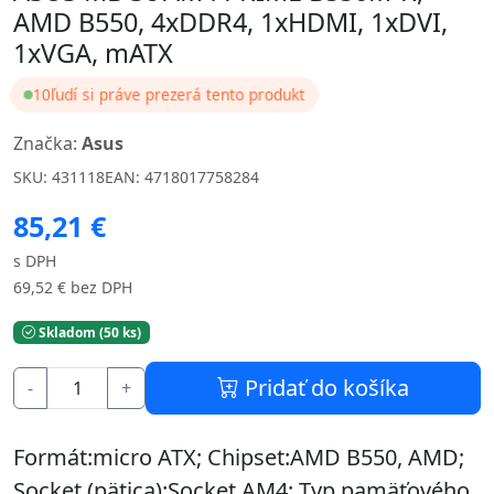
AMD B550, 4xDDR4, 1xHDMI, 1xDVI,
1xVGA, mATX
10
ľudí si práve prezerá tento produkt
Značka:
Asus
SKU: 431118
EAN: 4718017758284
85,21 €
s DPH
69,52 € bez DPH
Skladom (50 ks)
Pridať do košíka
-
+
Formát:micro ATX; Chipset:AMD B550, AMD;
Socket (pätica):Socket AM4; Typ pamäťového