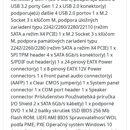
USB 3.2 porty Gen 1 2 x USB 2.0 konektor(y)
podporuje(ú) ďalšie 4 USB 2.0 portov 1 x M.2
Socket 3 s kľúčom M, podpora úložných
zariadení typu 2242/2260/2280/22110 (režim
SATA a režim X4 PCIE) 1 x M.2 Socket 3 s kľúčom
M, podpora pamäťových zariadení typu
2242/2260/2280 (režim SATA a režim X4 PCIE) 1 x
SPI TPM header 4 x SATA 6Gb/s konektor(y) 1 x
S/PDIF out header(y) 1 x 24-pinový EATX Power
connector(y) 1 x 8-pinový EATX 12V Power
connectors 1 x Front panel audio connector(y)
(AAFP) 1 x Clear CMOS jumper(y) 1 x System panel
connector 1 x COM port header 1 x Speaker
connector Príslušenstvo Používateľská príručka
I/O Shield 2 x SATA 6Gb/s kábel(y) 1 x podporné
DVD 1 x M.2 balíky skrutiek SSD BIOS 256 Mb
Flash ROM, UEFI AMI BIOS Spravovateľnosť WOL
podľa PME, PXE Operačný systém Windows 10