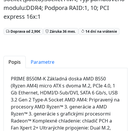
modulu:DDR4; Podpora RAID:1, 10; PCI
express 16x:1
Doprava od 2,90€
Záruka 36 mes.
14 dní na vrátenie
Popis
Parametre
PRIME B550M-K Základná doska AMD B550
(Ryzen AM4) micro ATX s dvoma M.2, PCIe 4.0, 1
Gb Ethernet, HDMI/D-Sub/DVI, SATA 6 Gb/s, USB
3.2 Gen 2 Type-A Socket AMD AM4: Pripravený na
procesory AMD Ryzen™ 3. generácie a AMD
Ryzen™ 3. generácie s grafickými procesormi
Radeon™ Komplexné chladenie: chladič PCH a
Fan Xpert 2+ Ultrarýchle pripojenie: Dual M.2,