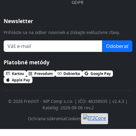
GDPR
Newsletter
Prihláste sa na odber noviniek a získajte exkluzívne zľavy.
Odoberať
Platobné metódy
Kartou
Prevodom
Dobierka
Google Pay
Apple Pay
© 2026 FreshIT - MP Comp s.r.o. | IČO: 46358935 | v2.4.3 |
Katalóg: 2026-08-06 rev.2
Ochrana súkromia
Cookies