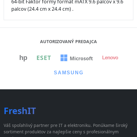
64-bit Faktor formy formát mATX 9.6 palcov x 9.6
palcov (24.4 cm x 24.4 cm) .
AUTORIZOVANÝ PREDAJCA
ESET
hp
Microsoft
Lenovo
SAMSUNG
FreshIT
Váš spoľahlivý partner pre IT a elektroniku. Ponúkame široký
sortiment produktov za najlepšie ceny s profesionálnym