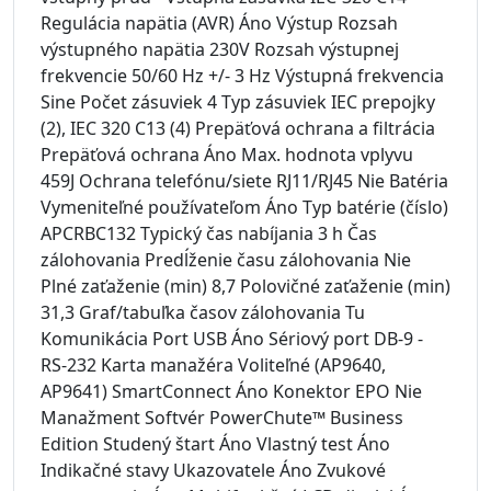
Regulácia napätia (AVR) Áno Výstup Rozsah
výstupného napätia 230V Rozsah výstupnej
frekvencie 50/60 Hz +/- 3 Hz Výstupná frekvencia
Sine Počet zásuviek 4 Typ zásuviek IEC prepojky
(2), IEC 320 C13 (4) Prepäťová ochrana a filtrácia
Prepäťová ochrana Áno Max. hodnota vplyvu
459J Ochrana telefónu/siete RJ11/RJ45 Nie Batéria
Vymeniteľné používateľom Áno Typ batérie (číslo)
APCRBC132 Typický čas nabíjania 3 h Čas
zálohovania Predĺženie času zálohovania Nie
Plné zaťaženie (min) 8,7 Polovičné zaťaženie (min)
31,3 Graf/tabuľka časov zálohovania Tu
Komunikácia Port USB Áno Sériový port DB-9 -
⏳
RS-232 Karta manažéra Voliteľné (AP9640,
AP9641) SmartConnect Áno Konektor EPO Nie
Manažment Softvér PowerChute™ Business
Edition Studený štart Áno Vlastný test Áno
Indikačné stavy Ukazovatele Áno Zvukové