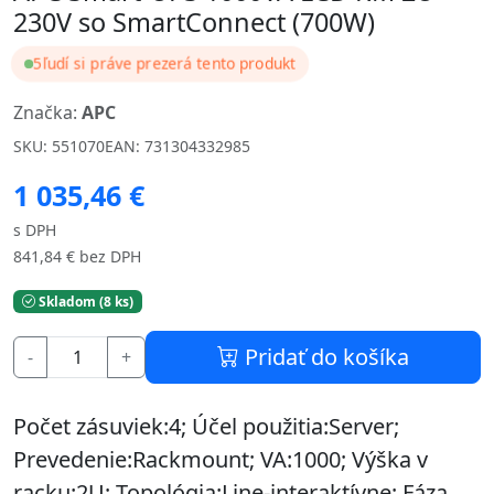
230V so SmartConnect (700W)
5
ľudí si práve prezerá tento produkt
Značka:
APC
SKU: 551070
EAN: 731304332985
1 035,46 €
s DPH
841,84 € bez DPH
Skladom (8 ks)
Pridať do košíka
-
+
Počet zásuviek:4; Účel použitia:Server;
Prevedenie:Rackmount; VA:1000; Výška v
racku:2U; Topológia:Line-interaktívne; Fáza