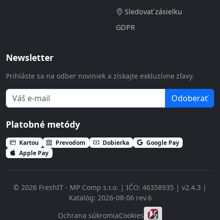
Sledovať zásielku
GDPR
Newsletter
Prihláste sa na odber noviniek a získajte exkluzívne zľavy.
Odoberať
Platobné metódy
Kartou
Prevodom
Dobierka
Google Pay
Apple Pay
© 2026 FreshIT - MP Comp s.r.o. | IČO: 46358935 | v2.4.3 |
Katalóg: 2026-08-06 rev.6
Ochrana súkromia
Cookies