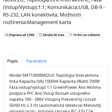
(Vstup/Výstup):1:1; Komunikácia:USB, DB-9 -
RS-232, LAN konektivita; Možnosti
rozšírenia:Management karta
Doprava od 2,90€
Záruka 36 mes.
14 dní na vrátenie
Popis
Parametre
Model SMT1000RMI2UC Topológia Interaktívna
linka Kapacita (VA) 1000VA Kapacita (Watt) 700W
Fáza (vstup/výstup) 1:1 GreenPower Áno Aktívna
podpora PFC Áno Vstup Rozsah vstupného
napätia 160 - 286V Vstupný frekvenčný rozsah
50/60 Hz ± 3 Hz (automatická detekcia) Menovitý
vstupný prúd - Vstupná zásuvka IEC-320 C14