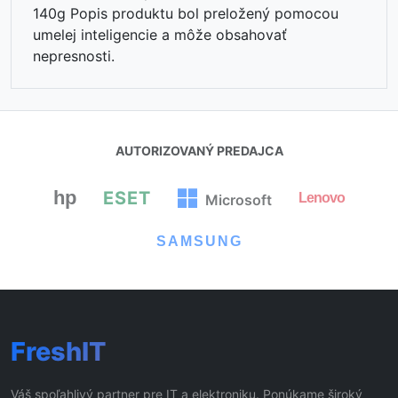
140g Popis produktu bol preložený pomocou
umelej inteligencie a môže obsahovať
nepresnosti.
AUTORIZOVANÝ PREDAJCA
hp
ESET
Lenovo
Microsoft
SAMSUNG
FreshIT
Váš spoľahlivý partner pre IT a elektroniku. Ponúkame široký