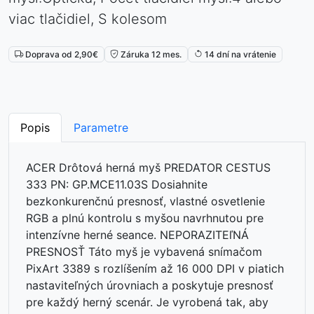
viac tlačidiel, S kolesom
Doprava od 2,90€
Záruka 12 mes.
14 dní na vrátenie
Popis
Parametre
ACER Drôtová herná myš PREDATOR CESTUS
333 PN: GP.MCE11.03S Dosiahnite
bezkonkurenčnú presnosť, vlastné osvetlenie
RGB a plnú kontrolu s myšou navrhnutou pre
intenzívne herné seance. NEPORAZITEľNÁ
PRESNOSŤ Táto myš je vybavená snímačom
PixArt 3389 s rozlíšením až 16 000 DPI v piatich
nastaviteľných úrovniach a poskytuje presnosť
pre každý herný scenár. Je vyrobená tak, aby