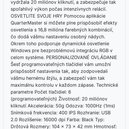
vydržala 20 miliónov kliknutí, a zabezpečuje tak
spoľahlivý výkon počas intenzívnych relácií.
OSVETLITE SVOJE HRY Pomocou aplikácie
QuarterMaster si môžete plne prispôsobiť efekty
osvetlenia s 16,8 milióna farebných kombinácií,
čo dodá vášmu nastaveniu osobný nádych.
Okrem toho podporuje dynamické osvetlenie
Windows pre bezproblémovú integráciu RGB v
celom systéme. PERSONALIZOVANÉ OVLÁDANIE
Šesť programovateľných tlačidiel vám umožní
prispôsobiť nastavenia tak, aby zodpovedali
vášmu hernému štýlu, a zabezpečí vám tak
maximálnu kontrolu v každom zápase. Technické
⏳
parametre Počet tlačidiel: 6
(programovateľných) Životnosť: 20 miliónov
kliknutí Akcelerácia: 50g Odozva: 1000Hz (1ms)
Snímková frekvencia: 400 IPS Rozhranie: USB
2.0 Rozlíšenie: 16000 dpi Farba: Black Typ:
Drôtová Rozmery: 104 x 73 x 42 mm Hmotnosť: