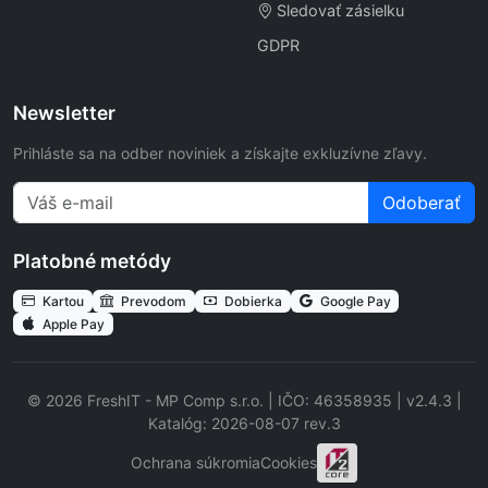
Sledovať zásielku
GDPR
Newsletter
Prihláste sa na odber noviniek a získajte exkluzívne zľavy.
Odoberať
Platobné metódy
Kartou
Prevodom
Dobierka
Google Pay
Apple Pay
© 2026 FreshIT - MP Comp s.r.o. | IČO: 46358935 | v2.4.3 |
Katalóg: 2026-08-07 rev.3
Ochrana súkromia
Cookies