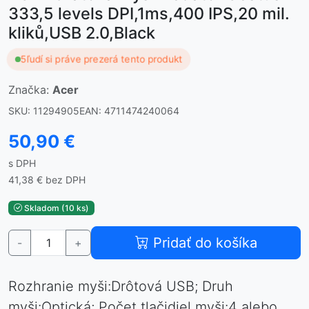
333,5 levels DPI,1ms,400 IPS,20 mil.
kliků,USB 2.0,Black
5
ľudí si práve prezerá tento produkt
Značka:
Acer
SKU: 11294905
EAN: 4711474240064
50,90 €
s DPH
41,38 € bez DPH
Skladom (10 ks)
Pridať do košíka
-
+
Rozhranie myši:Drôtová USB; Druh
myši:Optická; Počet tlačidiel myši:4 alebo