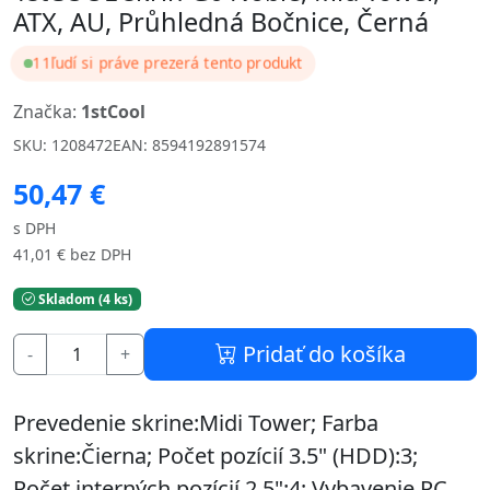
ATX, AU, Průhledná Bočnice, Černá
11
ľudí si práve prezerá tento produkt
Značka:
1stCool
SKU: 1208472
EAN: 8594192891574
50,47 €
s DPH
41,01 € bez DPH
Skladom (4 ks)
Pridať do košíka
-
+
Prevedenie skrine:Midi Tower; Farba
skrine:Čierna; Počet pozícií 3.5" (HDD):3;
Počet interných pozícií 2.5":4; Vybavenie PC