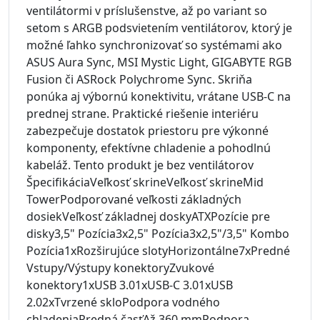
ventilátormi v príslušenstve, až po variant so
setom s ARGB podsvietením ventilátorov, ktorý je
možné ľahko synchronizovať so systémami ako
ASUS Aura Sync, MSI Mystic Light, GIGABYTE RGB
Fusion či ASRock Polychrome Sync. Skriňa
ponúka aj výbornú konektivitu, vrátane USB-C na
prednej strane. Praktické riešenie interiéru
zabezpečuje dostatok priestoru pre výkonné
komponenty, efektívne chladenie a pohodlnú
kabeláž. Tento produkt je bez ventilátorov
ŠpecifikáciaVeľkosť skrineVeľkosť skrineMid
TowerPodporované veľkosti základných
dosiekVeľkosť základnej doskyATXPozície pre
disky3,5" Pozícia3x2,5" Pozícia3x2,5"/3,5" Kombo
Pozícia1xRozširujúce slotyHorizontálne7xPredné
Vstupy/Výstupy konektoryZvukové
⏳
konektory1xUSB 3.01xUSB-C 3.01xUSB
2.02xTvrzené skloPodpora vodného
chladeniaPredná časťAž 360 mmPodpora