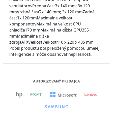
ventilátorovPredná časť3x 140 mm; 3x 120
mmVrchná časť2x 140 mm; 2x 120 mmZadná
časť1x 120mmMaximálne veľkosti
komponentovMaximálna veľkosť CPU
chladiča170 mmMaximálna dĺžka GPU355
mmMaximálna dĺžka
zdrojaATXVeľkosťVeľkosť410 x 220 x 485 mm
Popis produktu bol preložený pomocou umelej
inteligencie a môže obsahovať nepresnosti.
AUTORIZOVANÝ PREDAJCA
ESET
hp
Microsoft
Lenovo
SAMSUNG