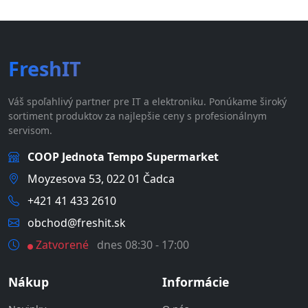
FreshIT
Váš spoľahlivý partner pre IT a elektroniku. Ponúkame široký
sortiment produktov za najlepšie ceny s profesionálnym
servisom.
COOP Jednota Tempo Supermarket
Moyzesova 53, 022 01 Čadca
+421 41 433 2610
obchod@freshit.sk
Zatvorené
dnes 08:30 - 17:00
Nákup
Informácie