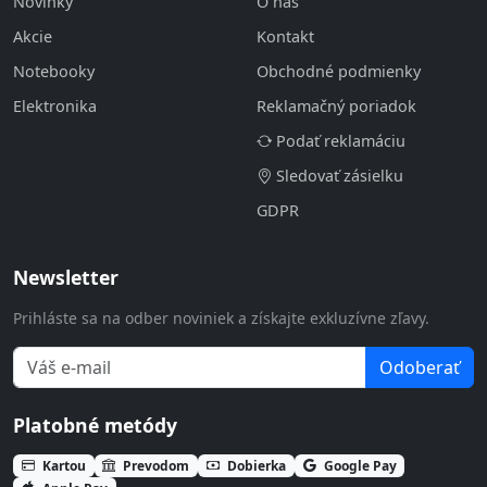
Novinky
O nás
Akcie
Kontakt
Notebooky
Obchodné podmienky
Elektronika
Reklamačný poriadok
Podať reklamáciu
Sledovať zásielku
GDPR
Newsletter
Prihláste sa na odber noviniek a získajte exkluzívne zľavy.
Odoberať
Platobné metódy
Kartou
Prevodom
Dobierka
Google Pay